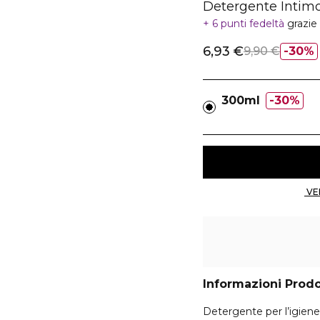
Detergente Intimo
6 punti fedeltà
grazie
6,93 €
9,90 €
30%
300ml
30%
Informazioni Prod
Detergente per l’igiene