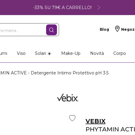
-33% SU 79€ A CARRELLO!
Blog
Negoz
umi
Viso
Solari ☀️
Make-Up
Novità
Corpo
IN ACTIVE - Detergente Intimo Protettivo pH 3.5
VEBIX
PHYTAMIN ACT