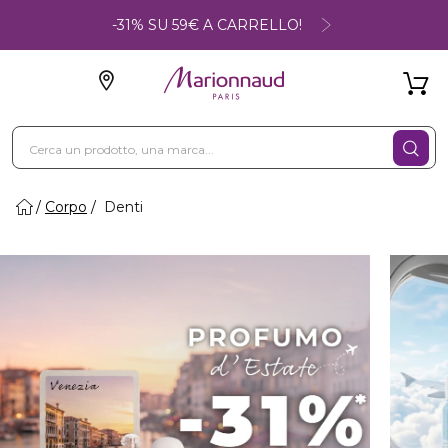
-31% SU 59€ A CARRELLO!
Corpo
Denti