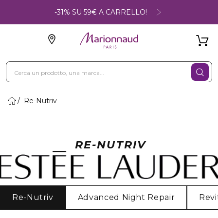
-31% SU 59€ A CARRELLO!
Re-Nutriv
RE-NUTRIV
Re-Nutriv
Advanced Night Repair
Revi