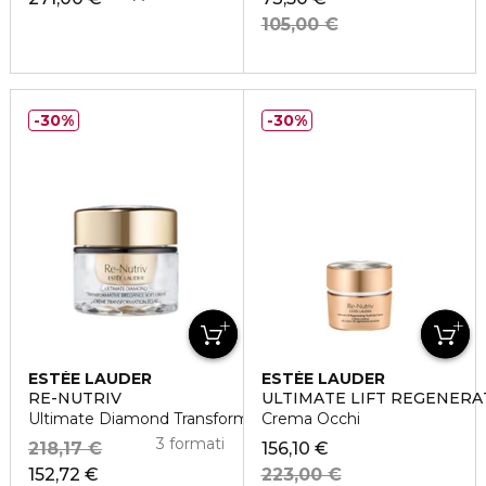
105,00 €
30%
30%
ESTÉE LAUDER
ESTÉE LAUDER
RE-NUTRIV
ULTIMATE LIFT REGENERA
Ultimate Diamond Transformative Brilliance Soft Creme
Crema Occhi
3 formati
218,17 €
156,10 €
152,72 €
223,00 €