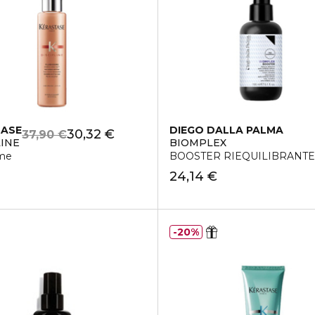
TASE
DIEGO DALLA PALMA
30,32 €
37,90 €
LINE
BIOMPLEX
Capelli Danneggiati
ime
BOOSTER RIEQUILIBRANTE 
24,14 €
20%