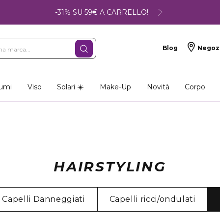
-31% SU 59€ A CARRELLO!
Blog
Negoz
umi
Viso
Solari ☀️
Make-Up
Novità
Corpo
HAIRSTYLING
Capelli Danneggiati
Capelli ricci/ondulati