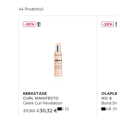
40 Prodotti visualizzati
44 Prodotto/i
20%
20%
KERASTASE
OLAPL
CURL MANIFESTO
NO. 6
Gelée Curl Revelation
Bond S
5
4.8
1
1
30,32 €
37,90 €