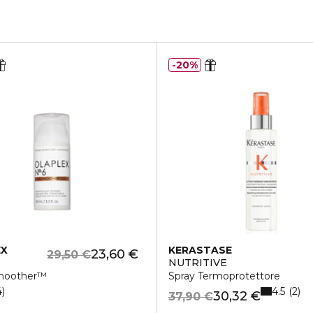
20%
EX
KERASTASE
23,60 €
29,50 €
NUTRITIVE
moother™
Spray Termoprotettore
4.5
4
2
30,32 €
37,90 €