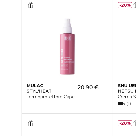
20%
MULAC
SHU U
20,90 €
STYL'HEAT
NETSU 
Termoprotettore Capelli
Crema S
5
1
20%