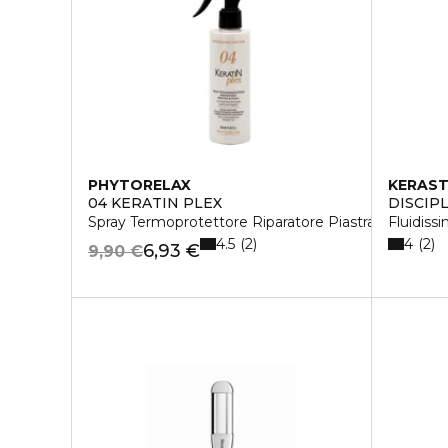
PHYTORELAX
KERAS
04 KERATIN PLEX
DISCIP
Spray Termoprotettore Riparatore Piastra e Phon - 
Fluidiss
4.5
4
2
2
6,93 €
9,90 €