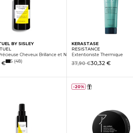
TUEL BY SISLEY
KERASTASE
ITUEL
RESISTANCE
Précieuse Cheveux Brillance et Nutrition
Extentioniste Thermique
5
48
 €
30,32 €
37,90 €
20%