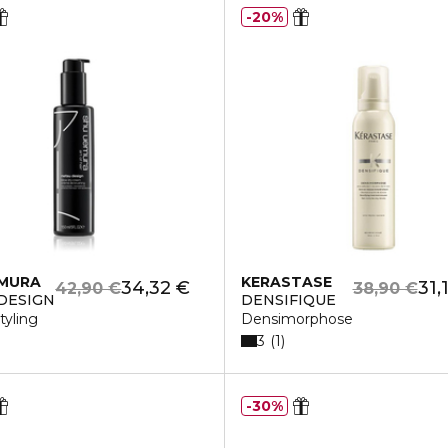
20%
EMURA
KERASTASE
34,32 €
31,
42,90 €
38,90 €
DESIGN
DENSIFIQUE
tyling
Densimorphose
3
1
30%