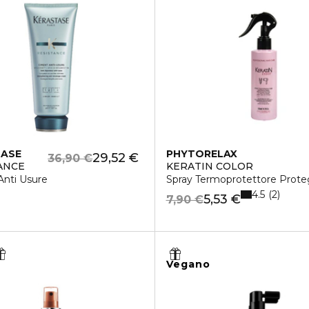
TASE
PHYTORELAX
29,52 €
36,90 €
ANCE
KERATIN COLOR
Anti Usure
Spray Termoprotettore Prote
4.5
2
5,53 €
7,90 €
Vegano