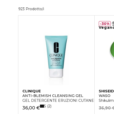
40 Prodotti visualizzati
923 Prodotto/i
30%
Vegan
CLINIQUE
SHISEI
ANTI-BLEMISH CLEANSING GEL
WASO
GEL DETERGENTE ERUZIONI CUTANEE
Shikulim
5
2
36,00 €
36,90 