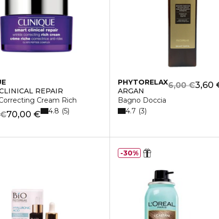
UE
PHYTORELAX
3,60 
6,00 €
OIS HUILES
CLINICAL REPAIR
ARGAN
 Correcting Cream Rich
Bagno Doccia
4.8
4.7
5
3
70,00 €
 €
30%