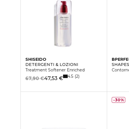
SHISEIDO
BPERF
DETERGENTI & LOZIONI
SHAPES
Treatment Softener Enriched
Contorn
4.5
2
47,53 €
67,90 €
30%