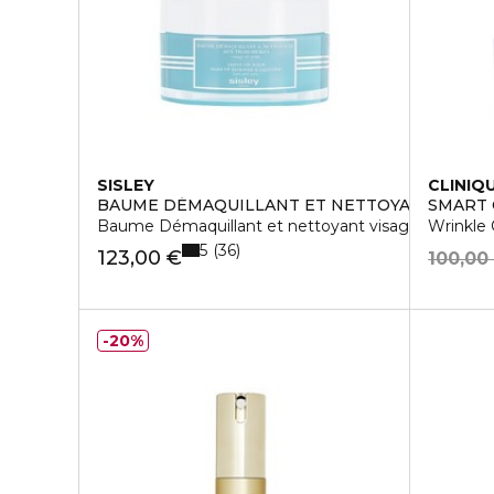
SISLEY
CLINIQ
BAUME DÉMAQUILLANT ET NETTOYANT AUX TR
SMART 
Baume Démaquillant et nettoyant visage & yeux
Wrinkle
5
36
123,00 €
100,00
20%