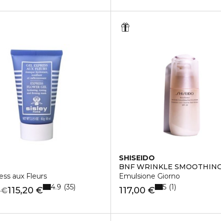
SHISEIDO
BNF WRINKLE SMOOTHIN
ess aux Fleurs
Emulsione Giorno
4.9
5
35
1
115,20 €
117,00 €
 €