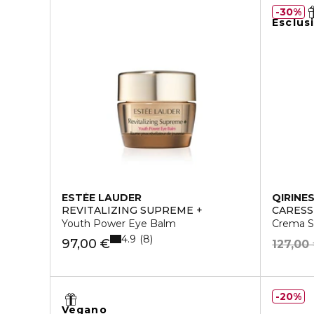
30%
Esclus
ESTÉE LAUDER
QIRINE
REVITALIZING SUPREME +
CARESS
Youth Power Eye Balm
Crema S
4.9
8
97,00 €
127,00
20%
Vegano