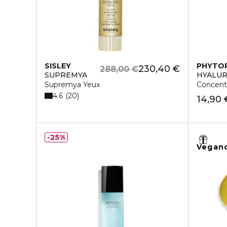
SISLEY
PHYTO
230,40 €
288,00 €
SUPREMYA
HYALUR
Supremya Yeux
Concentr
4.6
20
14,90 
25%
Vegan