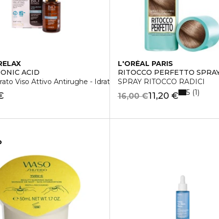
RELAX
L'ORÉAL PARIS
ONIC ACID
RITOCCO PERFETTO SPRA
ato Viso Attivo Antirughe - Idratante
SPRAY RITOCCO RADICI
5
1
€
11,20 €
16,00 €
o