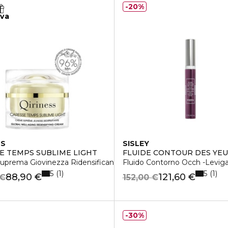
20%
iva
SS
SISLEY
E TEMPS SUBLIME LIGHT
FLUIDE CONTOUR DES YEU
uprema Giovinezza Ridensificante Versione Light
Fluido Contorno Occh -Leviga, 
5
5
1
1
88,90 €
121,60 €
 €
152,00 €
30%