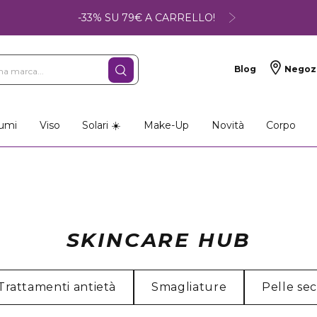
-33% SU 79€ A CARRELLO!
Blog
Negoz
umi
Viso
Solari ☀️
Make-Up
Novità
Corpo
SKINCARE HUB
Trattamenti antietà
Smagliature
Pelle se