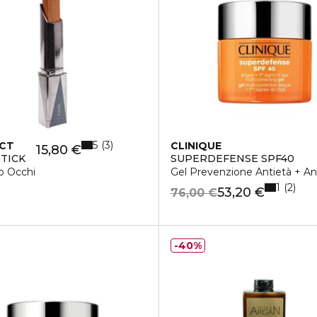
5
3
ECT
CLINIQUE
15,80 €
TICK
SUPERDEFENSE SPF40
o Occhi
Gel Prevenzione Antietà + Ant
1
2
53,20 €
76,00 €
40%