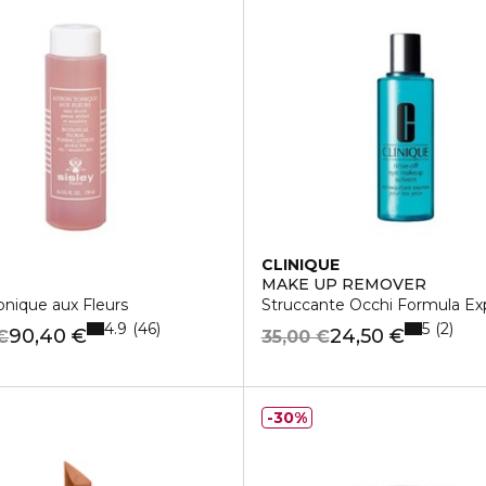
CLINIQUE
MAKE UP REMOVER
onique aux Fleurs
Struccante Occhi Formula Ex
4.9
5
46
2
90,40 €
24,50 €
€
35,00 €
30%