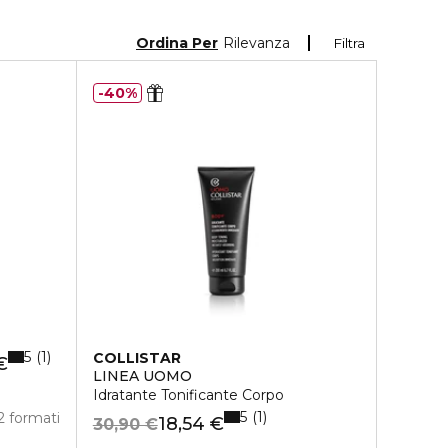
Ordina Per
Rilevanza
Filtra
40%
5
1
COLLISTAR
€
LINEA UOMO
Idratante Tonificante Corpo
5
1
2 formati
18,54 €
30,90 €