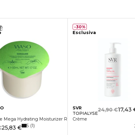
30%
o
Esclusiva
DO
SVR
17,43 
24,90 €
TOPIALYSE
e Mega Hydrating Moisturizer Refill
Crème
5
1
25,83 €
€