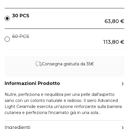
30 PCS
63,80 €
60 PCS
113,80 €
Consegna gratuita da 35€
Informazioni Prodotto
Nutre, perfeziona e riequilibra per una pelle dall'aspetto
sano con un colorito naturale e radioso. Il siero Advanced
Light Ceramide esercita un'azione rinforzante sulla barriera
cutanea e perfeziona l'incarnato già in una sola
applicazione. La Phytoceramide contiene i lipidi essentiali
che nutrono e rinforzano le principali difese contro
Ingredienti