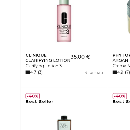
CLINIQUE
PHYTO
35,00 €
CLARIFYING LOTION
ARGAN
Clarifying Lotion 3
Crema 
4.7
4.9
3
7
3 formati
40%
40%
Best Seller
Best S