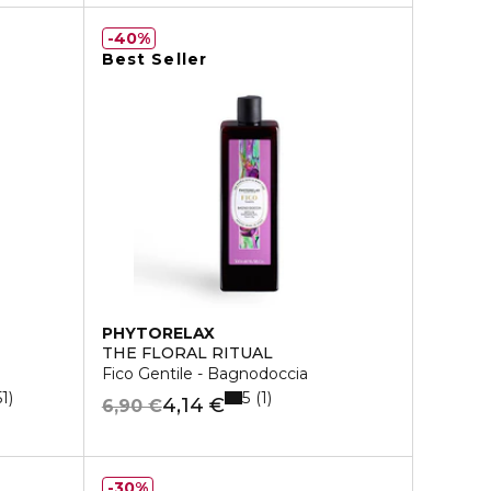
40%
Best Seller
PHYTORELAX
THE FLORAL RITUAL
Fico Gentile - Bagnodoccia
5
51
1
4,14 €
6,90 €
30%