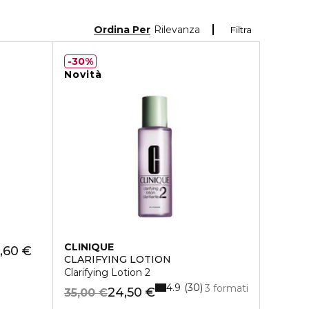
Ordina Per
Rilevanza
Filtra
30%
Novità
CLINIQUE
,60 €
CLARIFYING LOTION
Clarifying Lotion 2
4.9
30
3 formati
24,50 €
35,00 €