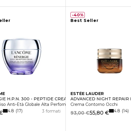
40%
eller
Best Seller
ME
ESTÉE LAUDER
IE H.P.N. 300 - PEPTIDE CREAM
ADVANCED NIGHT REPAIR 
so Anti-Età Globale Alta Performance
Crema Contorno Occhi
4.8
4.8
17
14
3 formati
 €
55,80 €
93,00 €