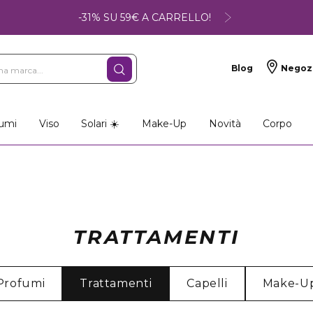
-31% SU 59€ A CARRELLO!
Blog
Negoz
umi
Viso
Solari ☀️
Make-Up
Novità
Corpo
TRATTAMENTI
Profumi
Trattamenti
Capelli
Make-U