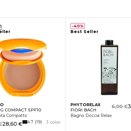
40%
eller
Best Seller
DO
PHYTORELAX
3
6,00 €
G COMPACT SPF10
FIORI BACH
nta Compatto
Bagno Doccia Relax
4.7
19
3 colori
28,60 €
€