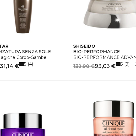
TAR
SHISEIDO
ZATURA SENZA SOLE
BIO-PERFORMANCE
agiche Corpo-Gambe
BIO-PERFORMANCE ADVAN
5
5
4
9
31,14 €
93,03 €
€
132,90 €