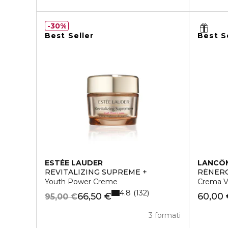
30%
Best Seller
Best S
ESTÉE LAUDER
LANCÔ
REVITALIZING SUPREME +
RÉNERG
Youth Power Creme
Crema Vi
4.8
132
66,50 €
60,00
95,00 €
3 formati