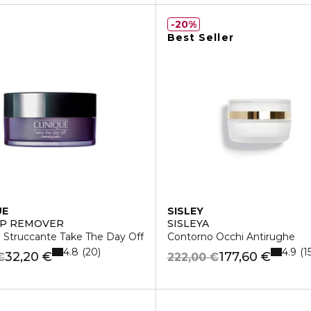
20%
Best Seller
UE
SISLEY
UP REMOVER
SISLEYA
 Struccante Take The Day Off
Contorno Occhi Antirughe
4.8
4.9
20
1
32,20 €
177,60 €
€
222,00 €