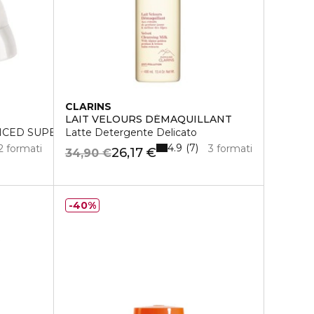
CLARINS
LAIT VELOURS DÉMAQUILLANT
CED SUPER REVITALIZING CREAM
Latte Detergente Delicato
4.9
7
2 formati
3 formati
26,17 €
34,90 €
40%