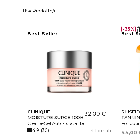
40 Prodotti visualizzati
1154 Prodotto/i
35%
Best Seller
Best S
CLINIQUE
SHISEI
32,00 €
MOISTURE SURGE 100H
TANNIN
Crema-Gel Auto-Idratante
Fondoti
4.9
30
4 formati
44,00 