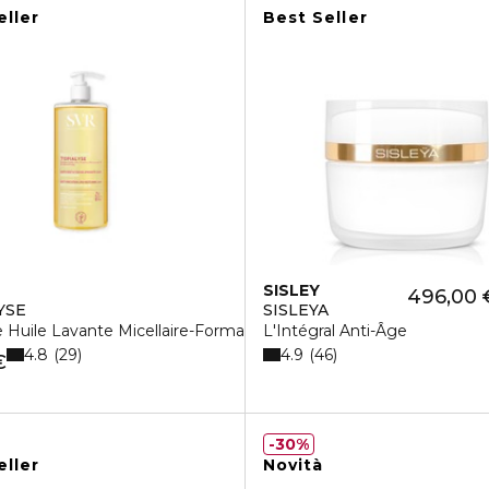
eller
Best Seller
SISLEY
496,00 
YSE
SISLEYA
e Huile Lavante Micellaire-Formato Convenienza Da 1l
L'Intégral Anti-Âge
4.8
4.9
29
46
€
30%
eller
Novità