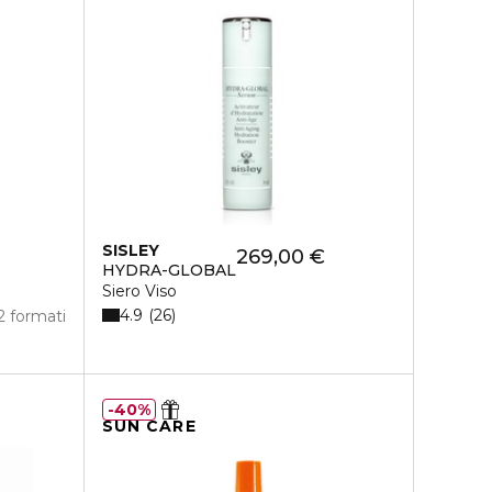
SISLEY
269,00 €
HYDRA-GLOBAL
Siero Viso
4.9
26
2 formati
40%
SUN CARE