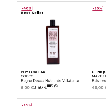
40%
30%
Best Seller
PHYTORELAX
CLINIQ
COCCO
MAKE 
Bagno Doccia Nutriente Vellutante
Balsamo
5
5
3,60 €
6,00 €
46,00 
35%