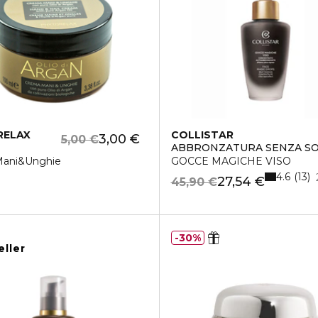
RELAX
COLLISTAR
3,00 €
5,00 €
ABBRONZATURA SENZA S
Mani&Unghie
GOCCE MAGICHE VISO
4.6
13
27,54 €
45,90 €
30%
eller