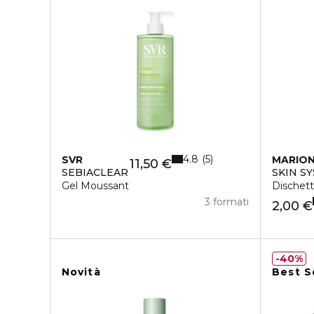
4.8
5
SVR
MARIO
11,50 €
SEBIACLEAR
SKIN S
Gel Moussant
Dischett
3 formati
2,00 €
40%
Novità
Best S