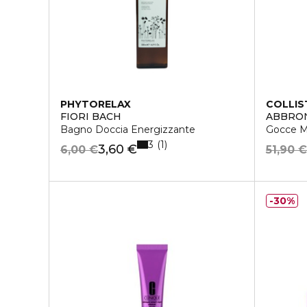
PHYTORELAX
COLLIS
FIORI BACH
ABBRON
Bagno Doccia Energizzante
Gocce M
3
1
3,60 €
6,00 €
51,90 
30%