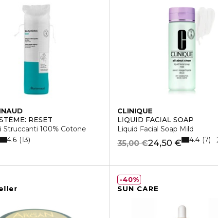
NNAUD
CLINIQUE
YSTÈME: RESET
LIQUID FACIAL SOAP
i Struccanti 100% Cotone
Liquid Facial Soap Mild
4.6
4.4
13
7
24,50 €
35,00 €
40%
eller
SUN CARE