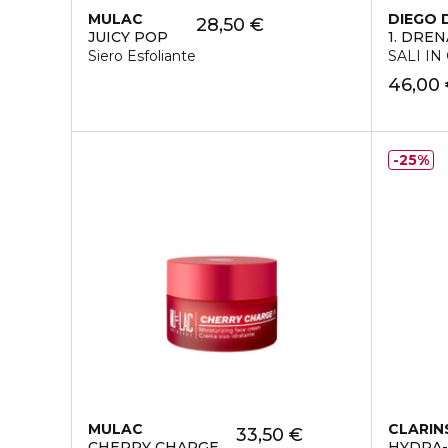
MULAC
DIEGO 
28,50 €
JUICY POP
1. DREN
Siero Esfoliante
SALI I
46,00
25%
MULAC
CLARIN
33,50 €
CHERRY CHARGE
HYDRA-