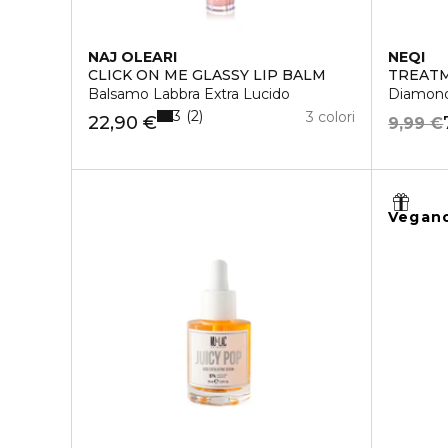
NAJ OLEARI
NEQI
CLICK ON ME GLASSY LIP BALM
TREAT
Balsamo Labbra Extra Lucido
Diamond 
3
2
3 colori
22,90 €
9,99 €
Vegan