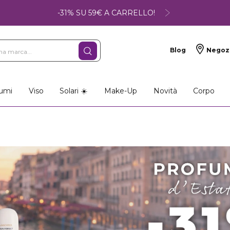
-31% SU 59€ A CARRELLO!
Blog
Negoz
umi
Viso
Solari ☀️
Make-Up
Novità
Corpo