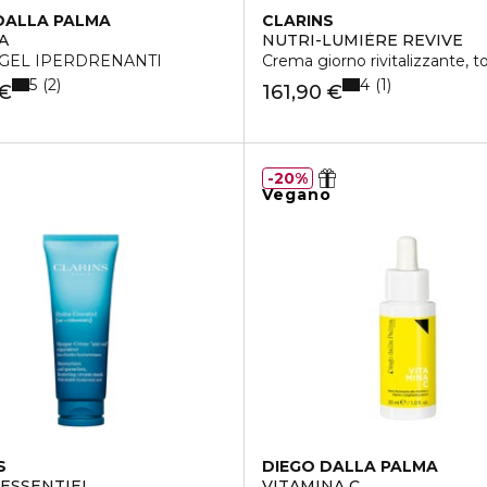
DALLA PALMA
CLARINS
A
NUTRI-LUMIÈRE REVIVE
N GEL IPERDRENANTI
Crema giorno rivitalizzante, t
5
4
2
1
 €
161,90 €
20%
Vegano
S
DIEGO DALLA PALMA
ESSENTIEL
VITAMINA C