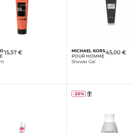
IO
MICHAEL KORS
15,57 €
45,00 €
E
POUR HOMME
am
Shower Gel
20%