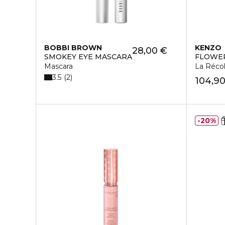
BOBBI BROWN
KENZO
28,00 €
SMOKEY EYE MASCARA
FLOWER
Mascara
La Réco
3.5
2
104,9
20%