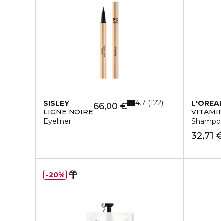
4.7
122
SISLEY
L'OREA
66,00 €
LIGNE NOIRE
VITAMI
Eyeliner
Shampoo
32,71 
20%