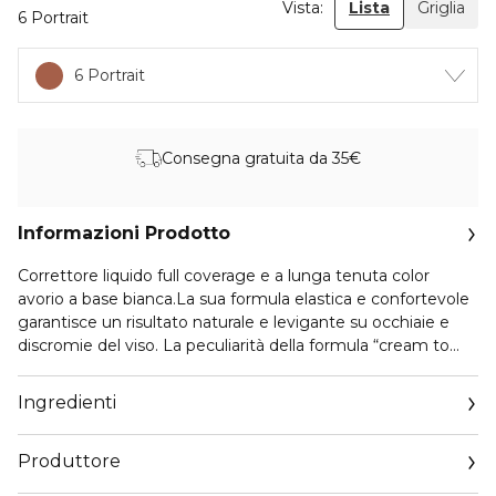
Vista:
Lista
Griglia
6 Portrait
6 Portrait
Consegna gratuita da 35€
Informazioni Prodotto
Correttore liquido full coverage e a lunga tenuta color
avorio a base bianca.La sua formula elastica e confortevole
garantisce un risultato naturale e levigante su occhiaie e
discromie del viso. La peculiarità della formula “cream to
powder” ottimizza il finish soft-matte che si ottiene ad
avvenuta asciugatura del prodotto. Tra gli ingredienti inseriti
Ingredienti
all’interno troviamo agenti naturali attivi; un complesso di
jojoba, mimosa e cere di girasole che contribuiscono a
Produttore
garantire un maggiore aspetto disteso e tonificato su pelle.