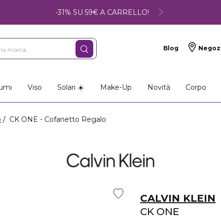
-31% SU 59€ A CARRELLO!
Blog
Negoz
umi
Viso
Solari ☀️
Make-Up
Novità
Corpo
o
CK ONE - Cofanetto Regalo
CALVIN KLEIN
CK ONE