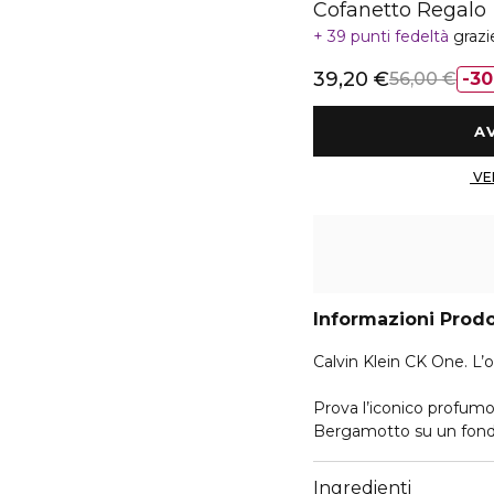
Cofanetto Regalo
39 punti fedeltà
grazi
39,20 €
56,00 €
3
Informazioni Prod
Calvin Klein CK One. L’o
Prova l’iconico profumo
Bergamotto su un fondo
realizzato con un packag
Ingredienti