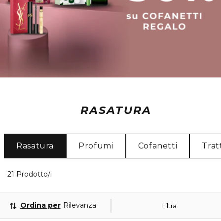
RASATURA
Rasatura
Profumi
Cofanetti
Trat
21 Prodotti visualizzati
21 Prodotto/i
Ordina per
Rilevanza
Filtra