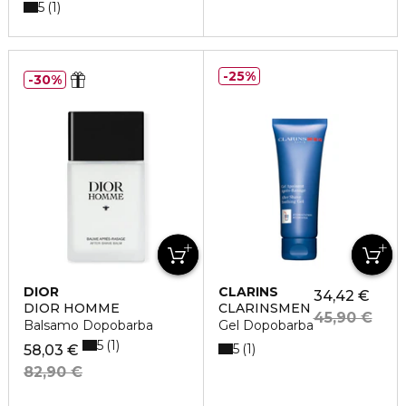
5
1
25%
30%
DIOR
CLARINS
34,42 €
DIOR HOMME
CLARINSMEN
45,90 €
Balsamo Dopobarba
Gel Dopobarba
5
1
5
1
58,03 €
82,90 €