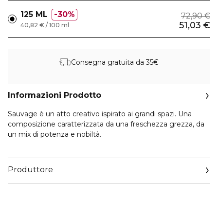
125 ML
30%
72,90 €
51,03 €
40,82 € / 100 ml
Consegna gratuita da 35€
Informazioni Prodotto
Sauvage è un atto creativo ispirato ai grandi spazi. Una
composizione caratterizzata da una freschezza grezza, da
un mix di potenza e nobiltà.
Arricchito con estratto di cactus di origine naturale, il Gel da
barba Sauvage protegge la pelle dalle irritazioni da rasoio e
Produttore
previene i micro-tagli. La texture trasparente e non
schiumogena è ideale per ottenere una rasatura
Email
impeccabile e ricreare il proprio stile preferito per barba e
https://www.dior.com/it_it/beauty/contact-parfum
baffi.