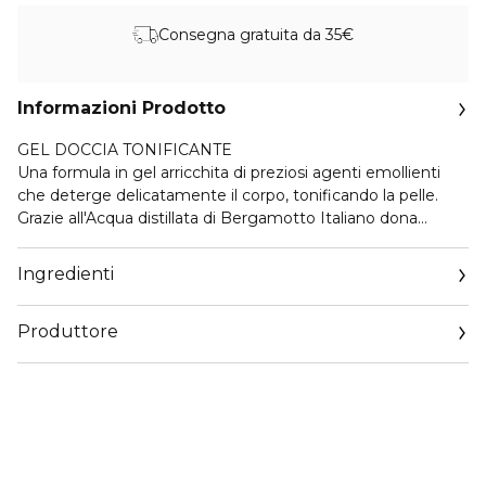
Consegna gratuita da 35€
Informazioni Prodotto
GEL DOCCIA TONIFICANTE
Una formula in gel arricchita di preziosi agenti emollienti
che deterge delicatamente il corpo, tonificando la pelle.
Grazie all'Acqua distillata di Bergamotto Italiano dona
freschezza, energia e vitalità. Frizionato sul corpo durante la
doccia, il gel si trasforma in soffice schiuma ed esercita un
Ingredienti
intenso effetto tonificante e rinvigorente.
Produttore
SCHIUMA DA BARBA ADERENZA PERFETTA
Specifica per pelli sensibili, assicura: risultato impeccabile e
Email
aderenza perfetta per l'intera durata della rasatura.
customercare@collistar.it
L'Estratto di Opuntia iperfermentato di origine italiana
idrata e calma rossori e irritazioni. L'Olio di Kiwi italiano
protegge e nutre l'epidermide.