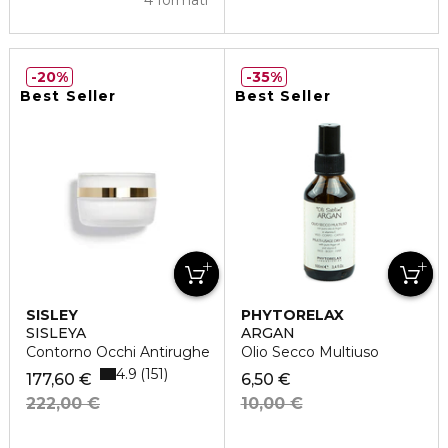
4 formati
20%
35%
Best Seller
Best Seller
SISLEY
PHYTORELAX
SISLEYA
ARGAN
Contorno Occhi Antirughe
Olio Secco Multiuso
4.9
151
177,60 €
6,50 €
222,00 €
10,00 €