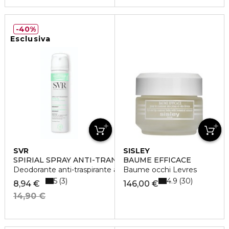
40%
Esclusiva
SVR
SISLEY
SPIRIAL SPRAY ANTI-TRANSPIRANT
BAUME EFFICACE
Deodorante anti-traspirante azione intensa 48h
Baume occhi Levres
5
4.9
3
30
8,94 €
146,00 €
14,90 €