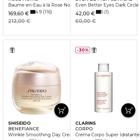
Baume-en-Eau à la Rose Noire
Even Better Eyes Dark Circle
4.9
5
116
1
169,60 €
42,00 €
212,00 €
60,00 €
30%
SHISEIDO
CLARINS
BENEFIANCE
CORPO
Wrinkle Smoothing Day Cream SPF 25
Crema Corpo Super Idratante