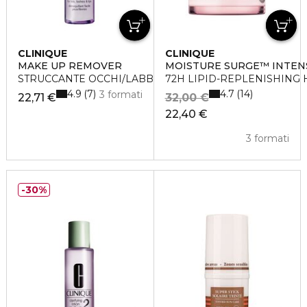
CLINIQUE
CLINIQUE
MAKE UP REMOVER
MOISTURE SURGE™ INTEN
STRUCCANTE OCCHI/LABBRA TAKE THE DAY OFF
72H LIPID-REPLENISHING
4.9
4.7
7
14
3 formati
22,71 €
32,00 €
22,40 €
3 formati
30%