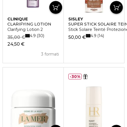
CLINIQUE
SISLEY
CLARIFYING LOTION
SUPER STICK SOLAIRE TEI
Clarifying Lotion 2
Stick Solaire Teinté Protezion
4.9
4.9
30
14
35,00 €
50,00 €
24,50 €
3 formati
30%