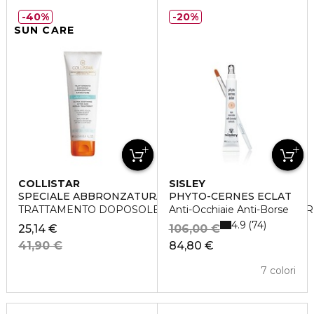
40%
20%
SUN CARE
COLLISTAR
SISLEY
SPECIALE ABBRONZATURA PERFETTA
PHYTO-CERNES ECLAT
TRATTAMENTO DOPOSOLE SUPERLENITIVO RIPARATOR
Anti-Occhiaie Anti-Borse
4.9
74
25,14 €
106,00 €
41,90 €
84,80 €
7 colori