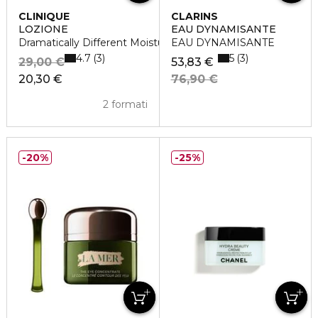
CLINIQUE
CLARINS
LOZIONE
EAU DYNAMISANTE
Dramatically Different Moisturizing Lotion +
EAU DYNAMISANTE
4.7
5
3
3
29,00 €
53,83 €
20,30 €
76,90 €
2 formati
20%
25%