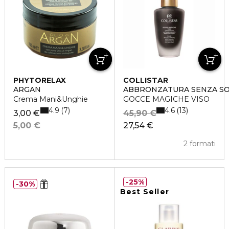
PHYTORELAX
COLLISTAR
ARGAN
ABBRONZATURA SENZA S
Crema Mani&Unghie
GOCCE MAGICHE VISO
4.9
4.6
7
13
3,00 €
45,90 €
5,00 €
27,54 €
2 formati
25%
30%
Best Seller