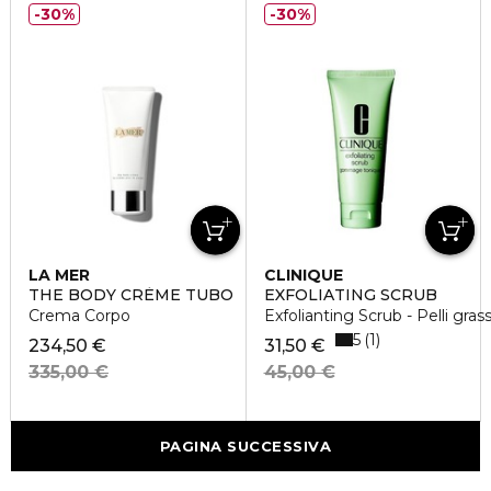
30%
30%
LA MER
CLINIQUE
THE BODY CRÈME TUBO
EXFOLIATING SCRUB
Crema Corpo
Exfolianting Scrub - Pelli gras
5
1
234,50 €
31,50 €
335,00 €
45,00 €
PAGINA SUCCESSIVA