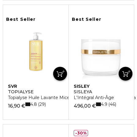
Best Seller
Best Seller
SVR
SISLEY
TOPIALYSE
SISLEYA
Topialyse Huile Lavante Micellaire-Formato Convenienza Da 
L'Intégral Anti-Âge
4.8
4.9
29
46
16,90 €
496,00 €
30%