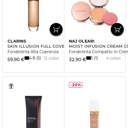
CLARINS
NAJ OLEARI
SKIN ILLUSION FULL COVERAGE
MOIST INFUSION CREAM 
Fondotinta Alta Coprenza
Fondotinta Compatto In Cre
4.8
5
5
1
12 colori
4 colori
59,90 €
32,90 €
20%