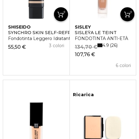
SHISEIDO
SISLEY
SYNCHRO SKIN SELF-REFRESHING TINT
SISLEŸA LE TEINT
Fondotinta Leggero Idratante
FONDOTINTA ANTI-ETÀ
4.9
26
3 colori
55,50 €
134,70 €
107,76 €
6 colori
Ricarica