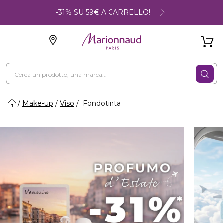
-31% SU 59€ A CARRELLO!
Make-up
Viso
Fondotinta