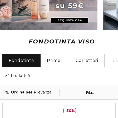
FONDOTINTA VISO
Fondotinta
Primer
Correttori
Bl
34 Prodotti visualizzati
154 Prodotto/i
Ordina per
Rilevanza
Filtra
30%