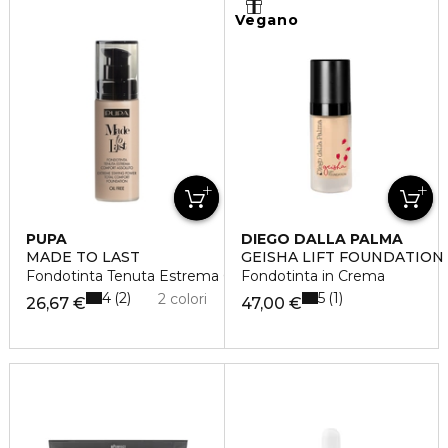
Vegano
PUPA
DIEGO DALLA PALMA
MADE TO LAST
GEISHA LIFT FOUNDATION
Fondotinta Tenuta Estrema Comfort Assoluto
Fondotinta in Crema
4
5
2
1
2 colori
26,67 €
47,00 €