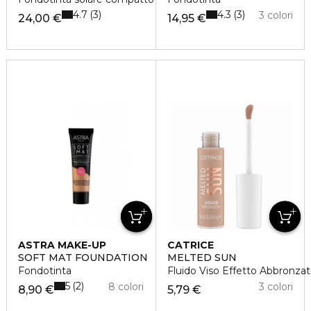
4.7
4.3
3
3
3 colori
24,00 €
14,95 €
ASTRA MAKE-UP
CATRICE
SOFT MAT FOUNDATION
MELTED SUN
Fondotinta
Fluido Viso Effetto Abbronzat
5
2
8 colori
3 colori
8,90 €
5,79 €