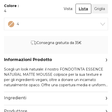
Colore
Vista:
Lista
Griglia
4
4
Consegna gratuita da 35€
Informazioni Prodotto
Scegli un look naturale: il nostro FONDOTINTA ESSENCE
NATURAL MATTE MOUSSE colpisce per la sua texture e
per gli ingredienti vegani, oltre a donare un incarnato
naturalmente opaco. Offre una copertura media e uniforma
le imperfezioni. Puoi sfumare facilmente il nostro speciale
fondotinta in mousse sulla pelle. Il risultato offre un effetto
Ingredienti
vellutato e un finish effetto cipria Il nostro fondotinta
mousse leggero e confortevole consente alla tua pelle di
Produttore
respirare. Il FONDOTINTA essence NATURAL MATTE