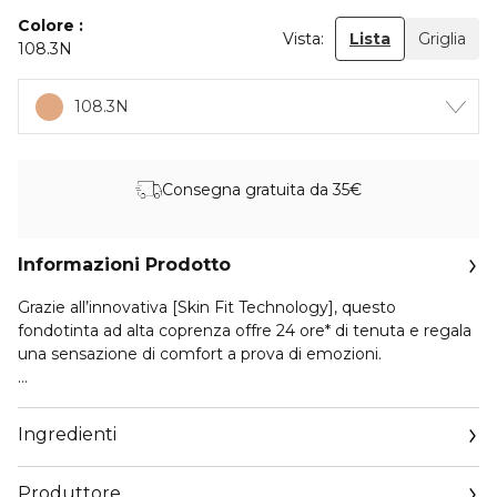
Colore
Vista:
Lista
Griglia
108.3N
108.3N
Consegna gratuita da 35€
Informazioni Prodotto
Grazie all’innovativa [Skin Fit Technology], questo
fondotinta ad alta coprenza offre 24 ore* di tenuta e regala
una sensazione di comfort a prova di emozioni.
Tenuta 24 ore* per resistere a ogni emozione
Sudore, umidità, risate e lacrime non rovineranno più il tuo
Ingredienti
make-up !
- Waterproof**
Produttore
- No transfer***