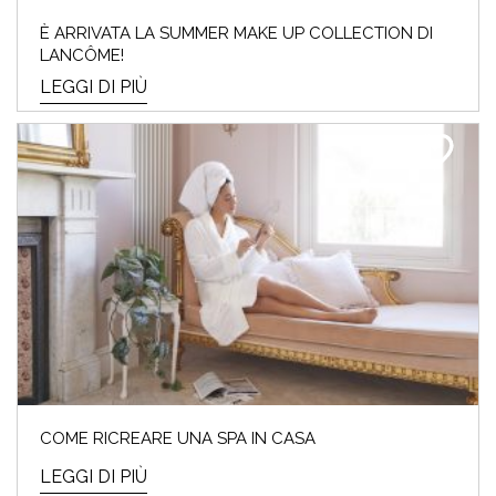
PALETTE!
È ARRIVATA LA SUMMER MAKE UP COLLECTION DI
LANCÔME!
LEGGI DI PIÙ
Che cos'è l'Armocromia: ad ogni stagione i
suoi colori "amici". Ti sei mai domandat*
perchè alc...
LEGGI DI PIÙ
FESTA DELLA MAMMA –
COME RICREARE UNA SPA IN CASA
GUIDA AI REGALI SKINCARE E
LEGGI DI PIÙ