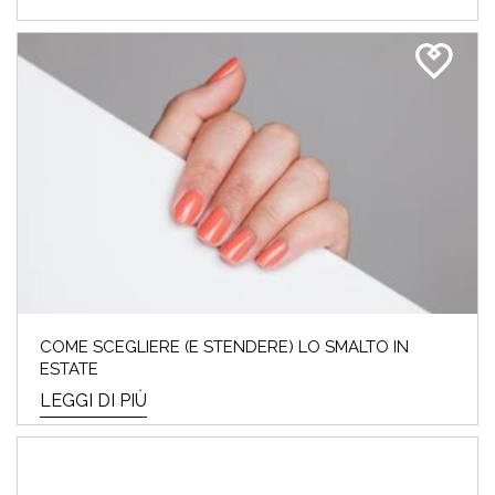
MAKE-UP
TIC TAC… mancano pochi giorni alla festa
della mamma⏰ Se sei a corto di idee regalo
o ...
LEGGI DI PIÙ
COME SCEGLIERE (E STENDERE) LO SMALTO IN
ESTATE
LEGGI DI PIÙ