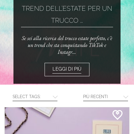
TREND DELL’ESTATE PER UN
TRUCCO ...
Se sei alla ricerca del trucco estate perfetto, c'è
un trend che sta conquistando TikTok e
Instagr...
LEGGI DI PIÙ
SELECT TAGS:
PIÙ RECENTI
CREA LA TUA ROUTINE CON I