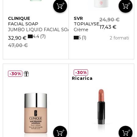
CLINIQUE
SVR
24,90 €
FACIAL SOAP
TOPIALYSE
17,43 €
JUMBO LIQUID FACIAL SOAP (TIPO I/II ) 40
Crème
4.4
7
5
1
32,90 €
2 formati
47,00 €
30%
30%
Ricarica