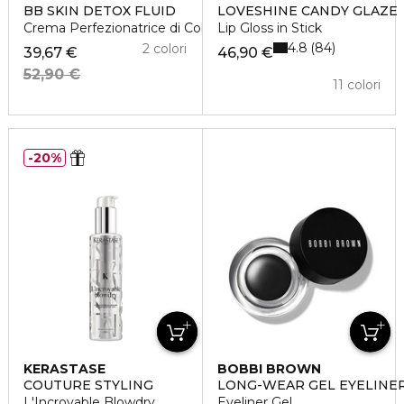
BB SKIN DETOX FLUID
LOVESHINE CANDY GLAZE
Crema Perfezionatrice di Colorito
Lip Gloss in Stick
4.8
84
2 colori
39,67 €
46,90 €
52,90 €
11 colori
20%
KERASTASE
BOBBI BROWN
COUTURE STYLING
LONG-WEAR GEL EYELINE
L'Incroyable Blowdry
Eyeliner Gel