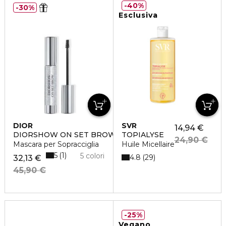
40%
30%
Esclusiva
DIOR
SVR
14,94 €
DIORSHOW ON SET BROW
TOPIALYSE
24,90 €
Mascara per Sopracciglia
Huile Micellaire
5
1
5 colori
4.8
29
32,13 €
45,90 €
25%
Vegano