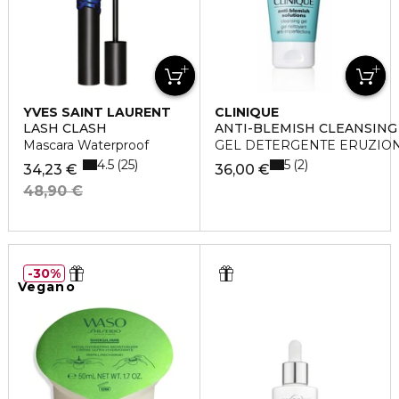
YVES SAINT LAURENT
CLINIQUE
LASH CLASH
ANTI-BLEMISH CLEANSING
Mascara Waterproof
GEL DETERGENTE ERUZION
4.5
5
25
2
34,23 €
36,00 €
48,90 €
30%
Vegano