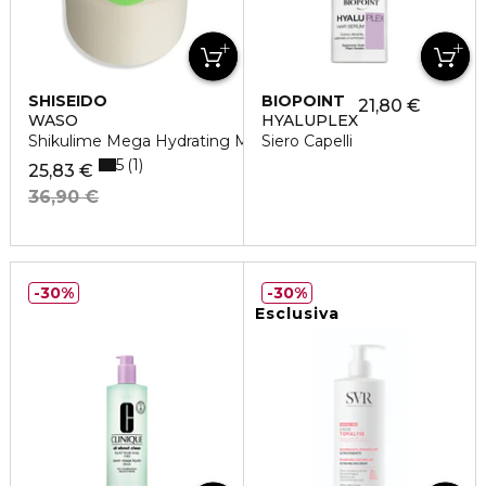
SHISEIDO
BIOPOINT
21,80 €
WASO
HYALUPLEX
Shikulime Mega Hydrating Moisturizer Refill
Siero Capelli
5
1
25,83 €
36,90 €
30%
30%
Esclusiva