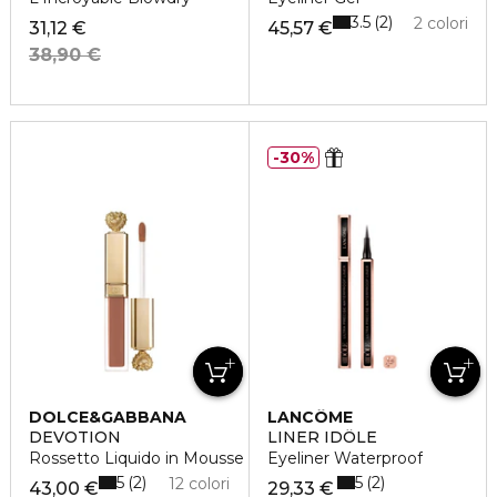
3.5
2
2 colori
31,12 €
45,57 €
38,90 €
30%
DOLCE&GABBANA
LANCÔME
DEVOTION
LINER IDÔLE
Rossetto Liquido in Mousse
Eyeliner Waterproof
5
5
2
2
12 colori
43,00 €
29,33 €