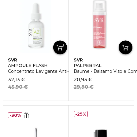
SVR
SVR
AMPOULE FLASH
PALPEBRAL
Concentrato Levigante Anti-Rossori Anti-Imperfezioni
Baume - Balsamo Viso e Con
32,13 €
20,93 €
45,90 €
29,90 €
25%
30%