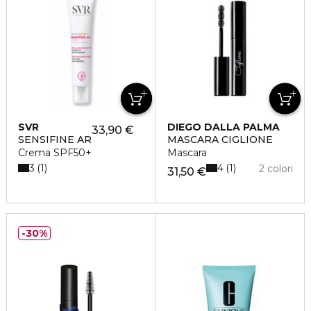
SVR
DIEGO DALLA PALMA
33,90 €
SENSIFINE AR
MASCARA CIGLIONE
Crema SPF50+
Mascara
3
4
1
1
2 colori
31,50 €
30%