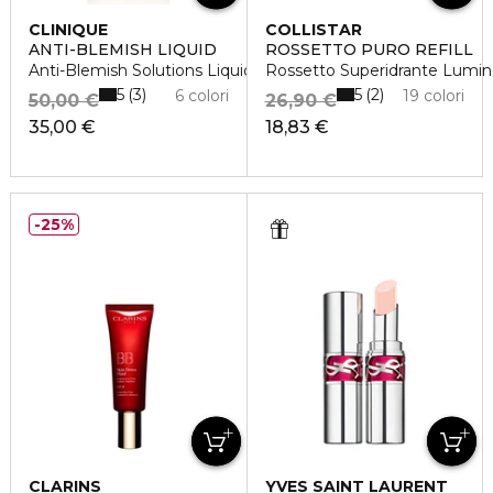
CLINIQUE
COLLISTAR
ANTI-BLEMISH LIQUID
ROSSETTO PURO REFILL
Anti-Blemish Solutions Liquid Makeup
Rossetto Superidrante Lumi
5
5
3
2
6 colori
19 colori
50,00 €
26,90 €
35,00 €
18,83 €
25%
CLARINS
YVES SAINT LAURENT