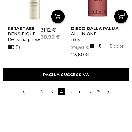
KERASTASE
DIEGO DALLA PALMA
31,12 €
DENSIFIQUE
ALL IN ONE
38,90 €
Densimorphose
Blush
1
1
5 colori
3
1
29,50 €
23,60 €
PAGINA SUCCESSIVA
1
2
3
4
5
6
···
25