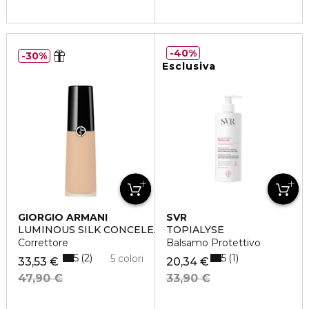
40%
30%
Esclusiva
GIORGIO ARMANI
SVR
LUMINOUS SILK CONCELEAR
TOPIALYSE
Correttore
Balsamo Protettivo
5
5
2
1
5 colori
33,53 €
20,34 €
47,90 €
33,90 €