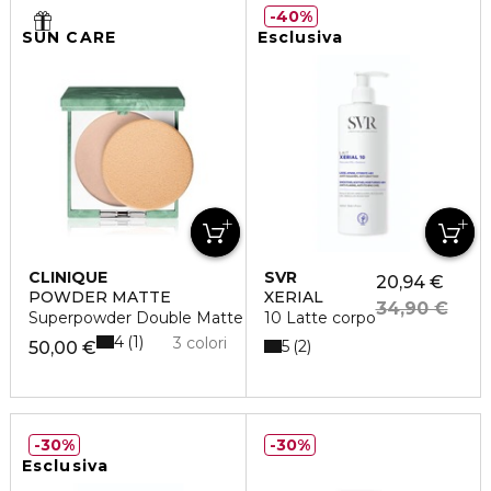
40%
SUN CARE
Esclusiva
CLINIQUE
SVR
20,94 €
POWDER MATTE
XERIAL
34,90 €
Superpowder Double Matte
10 Latte corpo
4
1
3 colori
5
2
50,00 €
30%
30%
Esclusiva