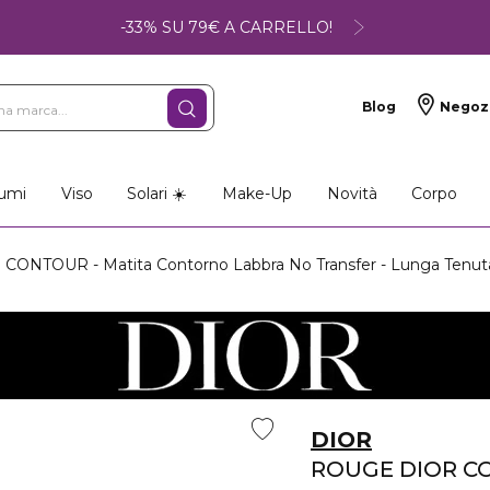
-33% SU 79€ A CARRELLO!
Blog
Negoz
umi
Viso
Solari ☀️
Make-Up
Novità
Corpo
ONTOUR - Matita Contorno Labbra No Transfer - Lunga Tenut
DIOR
ROUGE DIOR C