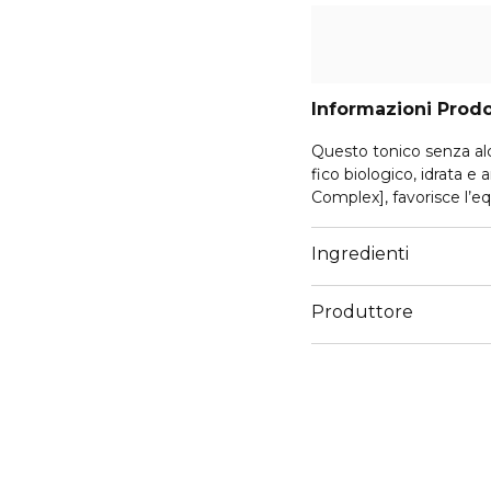
Informazioni Prod
Questo tonico senza alcol
fico biologico, idrata e
Complex], favorisce l’equ
Ingredienti
Produttore
Email
https://www.clarins.it/s