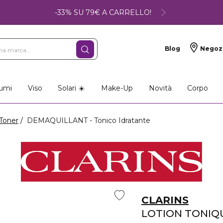
-33% SU 79€ A CARRELLO!
Blog
Negoz
umi
Viso
Solari ☀️
Make-Up
Novità
Corpo
Toner
DEMAQUILLANT - Tonico Idratante
CLARINS
LOTION TONIQ