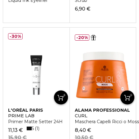
Liquid Ink Eyeliner
Scrub
6,90 €
30%
20%
L'ORÉAL PARIS
ALAMA PROFESSIONAL
PRIME LAB
CURL
Primer Matte Setter 24H
Maschera Capelli Ricci o Moss
5
1
11,13 €
8,40 €
15,90 €
10,50 €