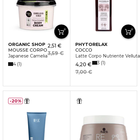
ORGANIC SHOP
PHYTORELAX
2,51 €
MOUSSE CORPO
COCCO
3,59 €
Japanese Camelia
Latte Corpo Nutriente Vellut
3
1
4
1
4,20 €
7,00 €
20%