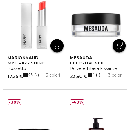
MARIONNAUD
MESAUDA
MY CRAZY SHINE
CELESTIAL VEIL
Rossetto
Polvere Libera Fissante
3.5
4
2
1
3 colori
3 colori
17,25 €
23,90 €
30%
40%