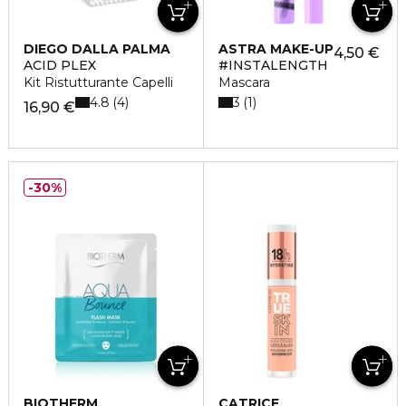
DIEGO DALLA PALMA
ASTRA MAKE-UP
4,50 €
ACID PLEX
#INSTALENGTH
Kit Ristutturante Capelli
Mascara
4.8
3
4
1
16,90 €
30%
BIOTHERM
CATRICE