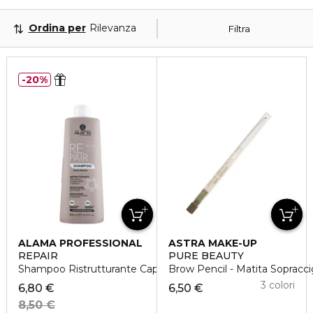
Ordina per
Rilevanza
Filtra
20%
ALAMA PROFESSIONAL
ASTRA MAKE-UP
REPAIR
PURE BEAUTY
Shampoo Ristrutturante Capelli Danneggiati e Sfibrati
Brow Pencil - Matita Sopraccig
3 colori
6,80 €
6,50 €
8,50 €