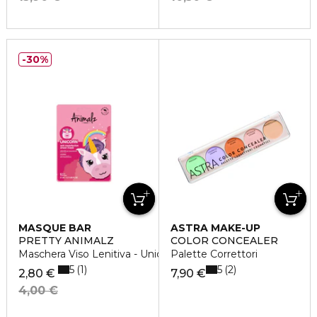
30%
MASQUE BAR
ASTRA MAKE-UP
PRETTY ANIMALZ
COLOR CONCEALER
Maschera Viso Lenitiva - Unicorno
Palette Correttori
5
5
1
2
2,80 €
7,90 €
4,00 €