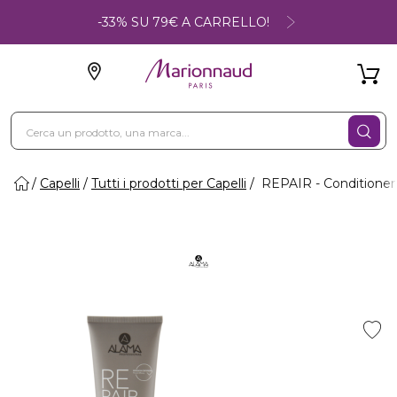
-33% SU 79€ A CARRELLO!
Capelli
Tutti i prodotti per Capelli
REPAIR - Conditioner R