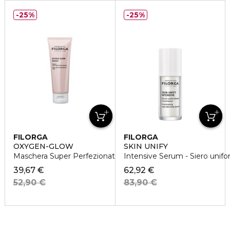
25%
25%
FILORGA
FILORGA
OXYGEN-GLOW
SKIN UNIFY
Maschera Super Perfezionatrice Illuminate
Intensive Serum - Siero unif
39,67 €
62,92 €
52,90 €
83,90 €