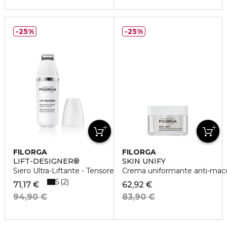
25%
25%
FILORGA
FILORGA
LIFT-DESIGNER®
SKIN UNIFY
Siero Ultra-Liftante - Tensore Intensivo
Crema uniformante anti-mac
5
2
71,17 €
62,92 €
94,90 €
83,90 €