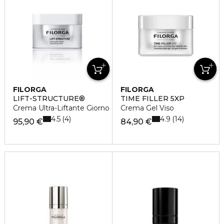
FILORGA
FILORGA
LIFT-STRUCTURE®
TIME FILLER 5XP
Crema Ultra-Liftante Giorno - Tonicità Assoluta
Crema Gel Viso
4.5
4.9
4
14
95,90 €
84,90 €