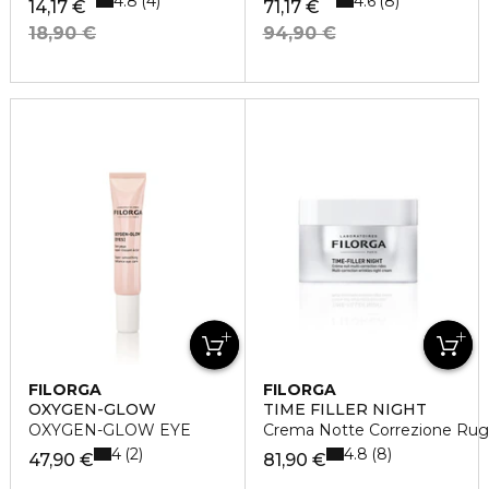
4.8
4.6
4
8
14,17 €
71,17 €
18,90 €
94,90 €
FILORGA
FILORGA
OXYGEN-GLOW
TIME FILLER NIGHT
OXYGEN-GLOW EYE
Crema Notte Correzione Rug
4
4.8
2
8
47,90 €
81,90 €