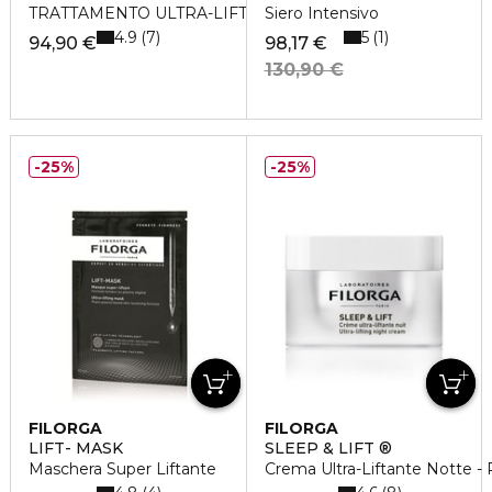
TRATTAMENTO ULTRA-LIFTANTE COLORITO ROSEO
Siero Intensivo
4.9
5
7
1
94,90 €
98,17 €
130,90 €
25%
25%
FILORGA
FILORGA
LIFT- MASK
SLEEP & LIFT ®
Maschera Super Liftante
Crema Ultra-Liftante Notte - 