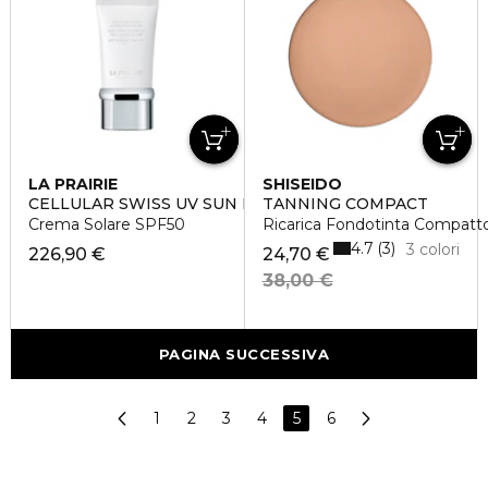
LA PRAIRIE
SHISEIDO
CELLULAR SWISS UV SUN PROTECTION VEIL SPF50
TANNING COMPACT
Crema Solare SPF50
Ricarica Fondotinta Compatt
4.7
3
3 colori
226,90 €
24,70 €
38,00 €
PAGINA SUCCESSIVA
1
2
3
4
5
6