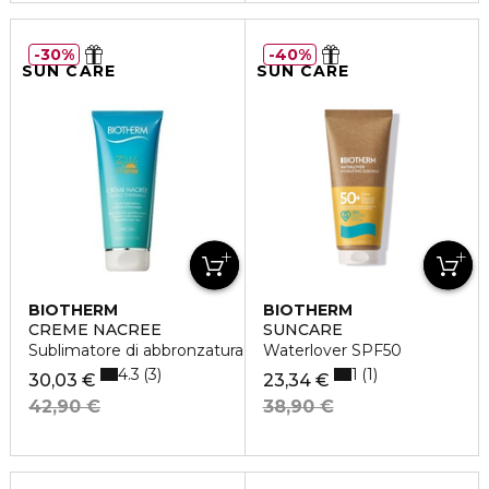
30%
40%
SUN CARE
SUN CARE
BIOTHERM
BIOTHERM
CREME NACREE
SUNCARE
Sublimatore di abbronzatura
Waterlover SPF50
4.3
1
3
1
30,03 €
23,34 €
42,90 €
38,90 €