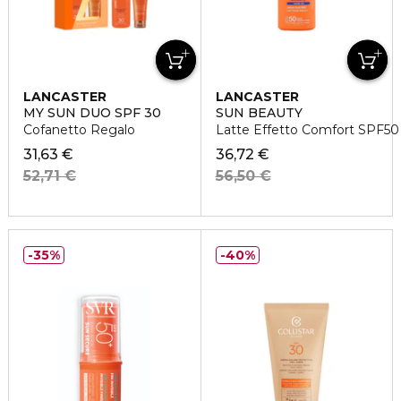
LANCASTER
LANCASTER
MY SUN DUO SPF 30
SUN BEAUTY
Cofanetto Regalo
Latte Effetto Comfort SPF50
31,63 €
36,72 €
52,71 €
56,50 €
35%
40%