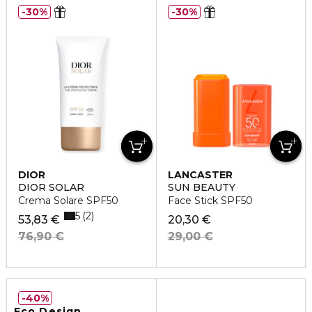
30%
30%
DIOR
LANCASTER
DIOR SOLAR
SUN BEAUTY
Crema Solare SPF50
Face Stick SPF50
5
2
53,83 €
20,30 €
76,90 €
29,00 €
40%
Eco Design