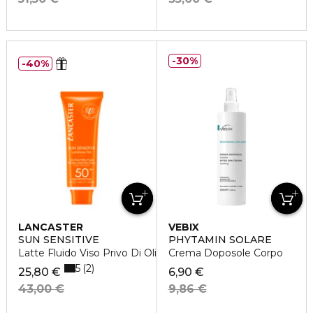
30%
40%
LANCASTER
VEBIX
SUN SENSITIVE
PHYTAMIN SOLARE
Latte Fluido Viso Privo Di Oli SPF 50
Crema Doposole Corpo
5
2
25,80 €
6,90 €
43,00 €
9,86 €