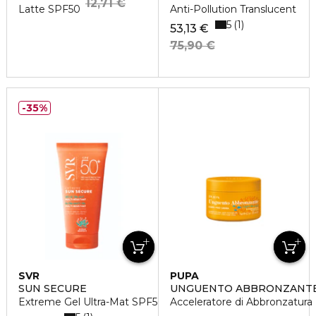
12,71 €
Latte SPF50
Anti-Pollution Translucent
5
1
53,13 €
75,90 €
35%
SVR
PUPA
SUN SECURE
UNGUENTO ABBRONZANT
Extreme Gel Ultra-Mat SPF50+
Acceleratore di Abbronzatura