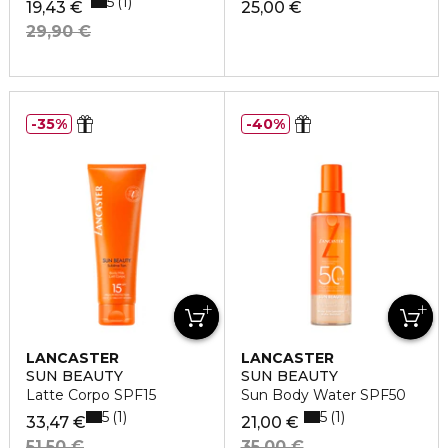
5
1
19,43 €
25,00 €
29,90 €
35%
40%
LANCASTER
LANCASTER
SUN BEAUTY
SUN BEAUTY
Latte Corpo SPF15
Sun Body Water SPF50
5
5
1
1
33,47 €
21,00 €
51,50 €
35,00 €