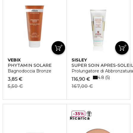
VEBIX
SISLEY
PHYTAMIN SOLARE
SUPER SOIN APRÈS-SOLEI
Bagnodoccia Bronze
Prolungatore di Abbronzatur
4.8
5
3,85 €
116,90 €
5,50 €
167,00 €
35%
Ricarica