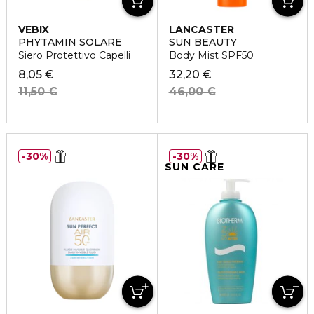
VEBIX
LANCASTER
PHYTAMIN SOLARE
SUN BEAUTY
Siero Protettivo Capelli
Body Mist SPF50
8,05 €
32,20 €
11,50 €
46,00 €
30%
30%
SUN CARE