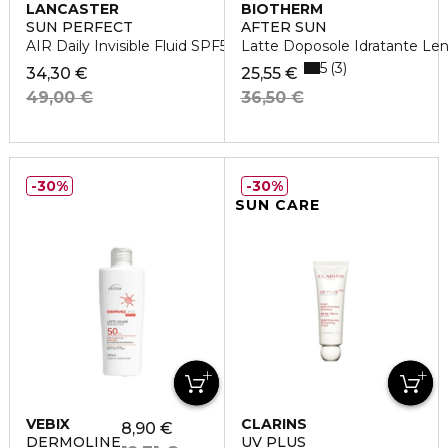
LANCASTER
BIOTHERM
SUN PERFECT
AFTER SUN
AIR Daily Invisible Fluid SPF50 24H Hydration
Latte Doposole Idratante Len
5
3
34,30 €
25,55 €
49,00 €
36,50 €
30%
30%
SUN CARE
VEBIX
CLARINS
8,90 €
DERMOLINE
UV PLUS