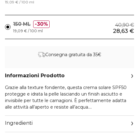
19,09 € / 100 ml
150 ML
30%
40,90 €
28,63 €
19,09 € / 100 ml
Consegna gratuita da 35€
Informazioni Prodotto
Grazie alla texture fondente, questa crema solare SPF50
protegge e idrata la pelle lasciando un finish asciutto e
invisibile per tutte le carnagioni. È perfettamente adatta
alle attività all’aperto e resiste all’acqua.
La formula integra il [Solar Protect Complex], che
Ingredienti
garantisce una protezione ad ampio spettro contro i raggi
UVA/UVB e la luce blu grazie alla combinazione di filtri solari.