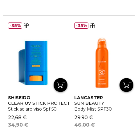
35%
35%
SHISEIDO
LANCASTER
CLEAR UV STICK PROTECTOR WETFORCE
SUN BEAUTY
Stick solare viso Spf 50
Body Mist SPF30
22,68 €
29,90 €
34,90 €
46,00 €