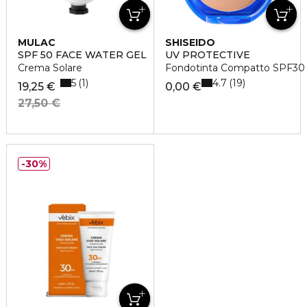
MULAC
SHISEIDO
SPF 50 FACE WATER GEL
UV PROTECTIVE
Crema Solare
Fondotinta Compatto SPF30
5
4.7
1
19
19,25 €
0,00 €
27,50 €
30%