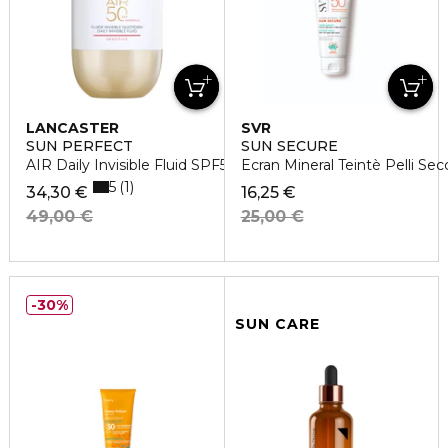
LANCASTER
SVR
SUN PERFECT
SUN SECURE
AIR Daily Invisible Fluid SPF50 Sensitive Mineral
Ecran Mineral Teintè Pelli S
5
1
34,30 €
16,25 €
49,00 €
25,00 €
30%
SUN CARE