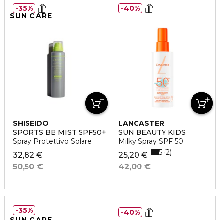
35%
40%
SUN CARE
SHISEIDO
LANCASTER
SPORTS BB MIST SPF50+
SUN BEAUTY KIDS
Spray Protettivo Solare
Milky Spray SPF 50
5
2
32,82 €
25,20 €
50,50 €
42,00 €
35%
40%
SUN CARE