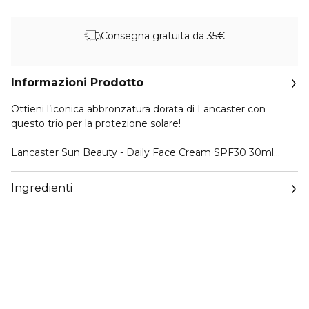
Consegna gratuita da 35€
Informazioni Prodotto
Ottieni l’iconica abbronzatura dorata di Lancaster con
questo trio per la protezione solare!
Lancaster Sun Beauty - Daily Face Cream SPF30 30ml
La protezione solare più all’avanguardia di Lancaster si trova
nella Sun Beauty Face Cream SPF30. Oltre a contrastare il
Ingredienti
100% dello spettro solare*, la crema viso Lancaster con
elevata protezione solare contribuisce ora anche alla
riparazione della pelle dai danni causati dal sole. Ultra
leggera, non untuosa e immediatamente invisibile sulla
pelle, la texture unica di questa protezione solare viso offre
un’abbronzatura dorata dall’aspetto sano nella metà del
tempo di esposizione.**