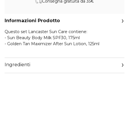
Consegna gratuita da 35€
Informazioni Prodotto
Questo set Lancaster Sun Care contiene:
- Sun Beauty Body Milk SPF30, 175ml
- Golden Tan Maximizer After Sun Lotion, 125ml
Lancaster Sun Beauty - Body Milk SPF30
Avvolgi il corpo in una texture lattea e leggera con la
Ingredienti
lozione solare Lancaster Body Milk SPF30 per un’elevata
protezione. Oltre a contrastare il 100% dello spettro solare*,
la protezione solare Lancaster altamente sensoriale
contribuisce ora anche alla riparazione della pelle dai danni
causati dal sole. Ultra leggera, non untuosa e
immediatamente invisibile sulla pelle, la texture unica di
questa protezione solare corpo offre un’abbronzatura
dorata dall’aspetto sano nella metà del tempo di
esposizione.**
Questa lozione solare corpo si fonde con la pelle per