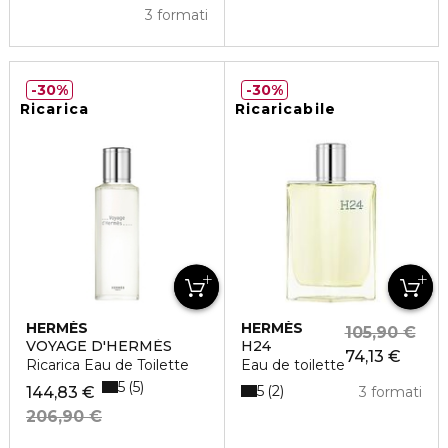
3 formati
30%
30%
Ricarica
Ricaricabile
HERMÈS
HERMÈS
105,90 €
VOYAGE D'HERMÈS
H24
74,13 €
Ricarica Eau de Toilette
Eau de toilette
5
5
5
2
144,83 €
3 formati
206,90 €