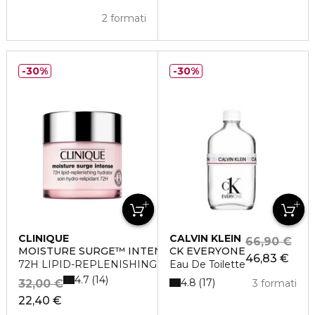
2 formati
30%
30%
CLINIQUE
CALVIN KLEIN
66,90 €
MOISTURE SURGE™ INTENSE
CK EVERYONE
46,83 €
72H LIPID-REPLENISHING HYDRATOR
Eau De Toilette
4.7
14
4.8
17
32,00 €
3 formati
22,40 €