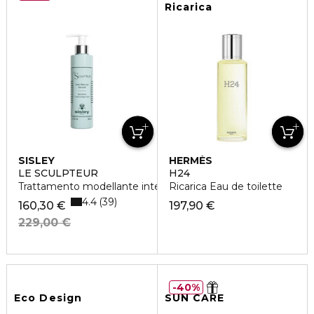
Ricarica
SISLEY
HERMÈS
LE SCULPTEUR
H24
Trattamento modellante intensivo
Ricarica Eau de toilette
4.4
39
160,30 €
197,90 €
229,00 €
40%
Eco Design
SUN CARE