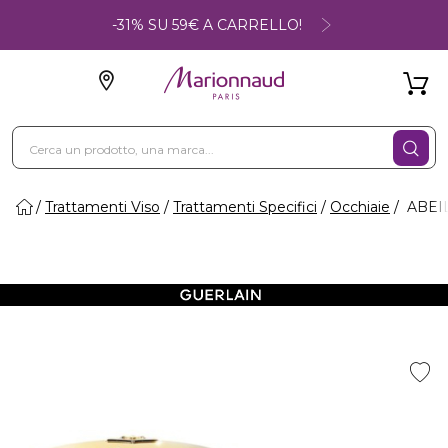
-31% SU 59€ A CARRELLO!
Trattamenti Viso
Trattamenti Specifici
Occhiaie
ABEIL