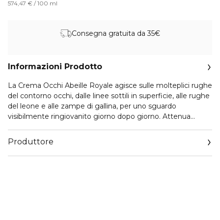
574,47 € / 100 ml
Consegna gratuita da 35€
Informazioni Prodotto
La Crema Occhi Abeille Royale agisce sulle molteplici rughe
del contorno occhi, dalle linee sottili in superficie, alle rughe
del leone e alle zampe di gallina, per uno sguardo
visibilmente ringiovanito giorno dopo giorno. Attenua
occhiaie e borse. Il contorno occhi è levigato e più
luminoso.
Produttore
Soffice e al contempo avvolgente, la sua texture è unica.
Email
Ricca al tatto, si fonde con la pelle agevolandone
https://www.guerlain.com/on/demandware.store/Sites-
l’applicazione. Una volta applicata, si fissa e avvolge la pelle
Guerlain_UK-Site/en_GB/Contact-Show
del contorno occhi, consentendo la diffusione dei principi
attivi. La pelle appare più liscia.
Questa crema occhi è composta al 94% da ingredienti di
origine naturale*.