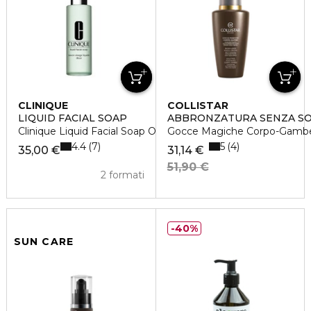
CLINIQUE
COLLISTAR
LIQUID FACIAL SOAP
ABBRONZATURA SENZA S
Clinique Liquid Facial Soap Oily Skin
Gocce Magiche Corpo-Gamb
4.4
5
7
4
35,00 €
31,14 €
51,90 €
2 formati
40%
SUN CARE