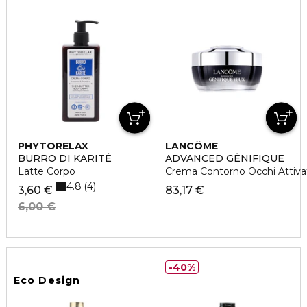
PHYTORELAX
LANCÔME
BURRO DI KARITÈ
ADVANCED GÉNIFIQUE
Latte Corpo
Crema Contorno Occhi Attivatr
4.8
4
3,60 €
83,17 €
6,00 €
40%
Eco Design