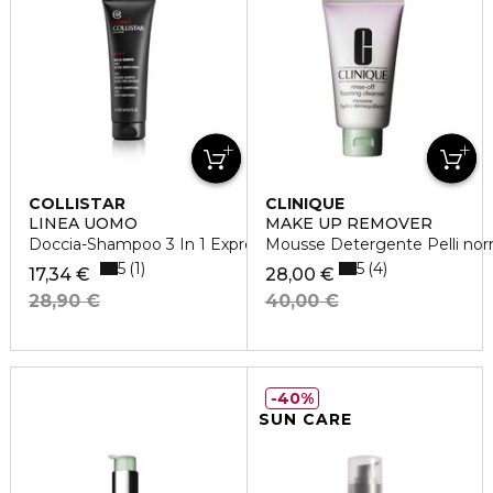
COLLISTAR
CLINIQUE
LINEA UOMO
MAKE UP REMOVER
Doccia-Shampoo 3 In 1 Express
Mousse Detergente Pelli norm
5
5
1
4
17,34 €
28,00 €
28,90 €
40,00 €
40%
SUN CARE