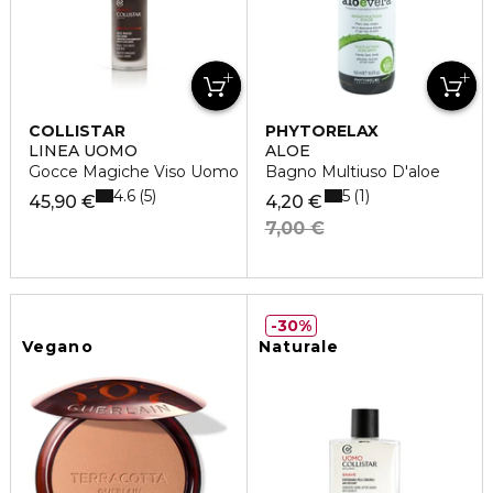
COLLISTAR
PHYTORELAX
LINEA UOMO
ALOE
Gocce Magiche Viso Uomo
Bagno Multiuso D'aloe
4.6
5
5
1
45,90 €
4,20 €
7,00 €
30%
Vegano
Naturale