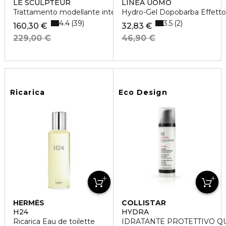
LE SCULPTEUR
LINEA UOMO
Trattamento modellante intensivo
Hydro-Gel Dopobarba Effetto
4.4
3.5
39
2
160,30 €
32,83 €
229,00 €
46,90 €
Ricarica
Eco Design
HERMÈS
COLLISTAR
H24
HYDRA
Ricarica Eau de toilette
IDRATANTE PROTETTIVO Q