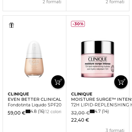
2 formati
2 formati
30%
CLINIQUE
CLINIQUE
EVEN BETTER CLINICAL
MOISTURE SURGE™ INTEN
Fondotinta Liquido SPF20
72H LIPID-REPLENISHING
4.8
4.7
16
14
12 colori
59,00 €
32,00 €
22,40 €
3 formati