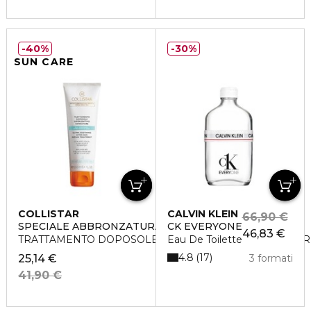
40%
30%
SUN CARE
COLLISTAR
CALVIN KLEIN
66,90 €
SPECIALE ABBRONZATURA PERFETTA
CK EVERYONE
46,83 €
TRATTAMENTO DOPOSOLE SUPERLENITIVO RIPARATOR
Eau De Toilette
4.8
17
25,14 €
3 formati
41,90 €