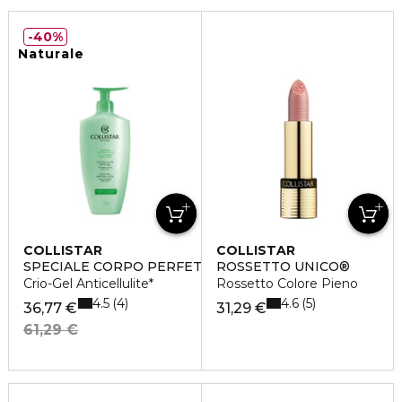
40%
Naturale
COLLISTAR
COLLISTAR
SPECIALE CORPO PERFETTO
ROSSETTO UNICO®
Crio-Gel Anticellulite*
Rossetto Colore Pieno
4.5
4.6
4
5
36,77 €
31,29 €
61,29 €