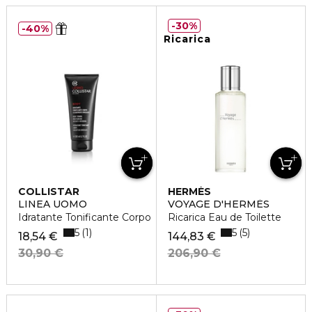
30%
40%
Ricarica
COLLISTAR
HERMÈS
LINEA UOMO
VOYAGE D'HERMÈS
Idratante Tonificante Corpo
Ricarica Eau de Toilette
5
5
1
5
18,54 €
144,83 €
30,90 €
206,90 €