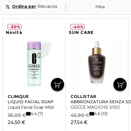
Ordina per
Rilevanza
Filtra
30%
40%
Novità
SUN CARE
CLINIQUE
COLLISTAR
LIQUID FACIAL SOAP
ABBRONZATURA SENZA S
Liquid Facial Soap Mild
GOCCE MAGICHE VISO
4.4
4.6
7
13
35,00 €
45,90 €
24,50 €
27,54 €