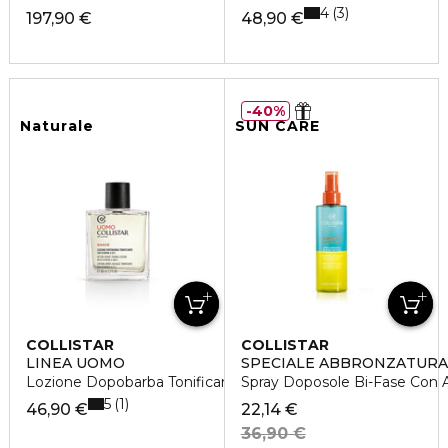
4
3
197,90 €
48,90 €
40%
Naturale
SUN CARE
COLLISTAR
COLLISTAR
LINEA UOMO
SPECIALE ABBRONZATURA
Lozione Dopobarba Tonificante
Spray Doposole Bi-Fase Con 
5
1
46,90 €
22,14 €
36,90 €