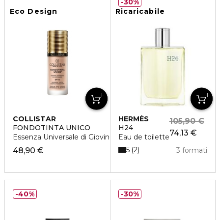
30%
Eco Design
Ricaricabile
COLLISTAR
HERMÈS
105,90 €
FONDOTINTA UNICO
H24
74,13 €
Essenza Universale di Giovinezza SPF 15
Eau de toilette
5
2
48,90 €
3 formati
40%
30%