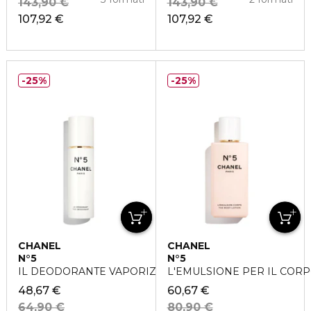
143,90 €
143,90 €
107,92 €
107,92 €
25%
25%
CHANEL
CHANEL
N°5
N°5
IL DEODORANTE VAPORIZZATORE
L'EMULSIONE PER IL COR
48,67 €
60,67 €
64,90 €
80,90 €