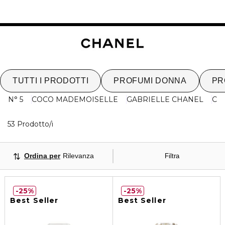
TUTTI I PRODOTTI
PROFUMI DONNA
PR
N° 5
COCO MADEMOISELLE
GABRIELLE CHANEL
CH
40 Prodotti visualizzati
53 Prodotto/i
Ordina per
Rilevanza
Filtra
25%
25%
Best Seller
Best Seller