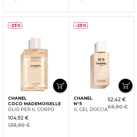
25%
25%
CHANEL
CHANEL
52,42 €
COCO MADEMOISELLE
N°5
69,90 €
OLIO PER IL CORPO
IL GEL DOCCIA
104,92 €
139,90 €