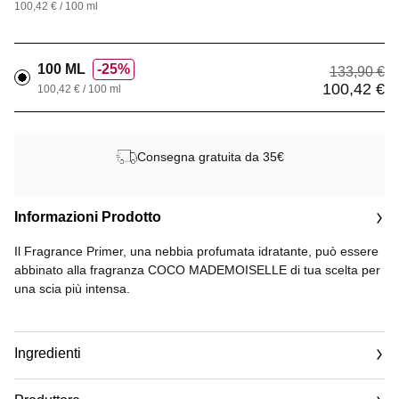
100,42 € / 100 ml
100 ML
25%
133,90 €
100,42 €
100,42 € / 100 ml
Consegna gratuita da 35€
Informazioni Prodotto
Il Fragrance Primer, una nebbia profumata idratante, può essere
abbinato alla fragranza COCO MADEMOISELLE di tua scelta per
una scia più intensa.
Dalla texture ariosa, avvolge la pelle e la prepara alla tua
fragranza, donandole freschezza e idratazione in un unico
Ingredienti
spruzzo.