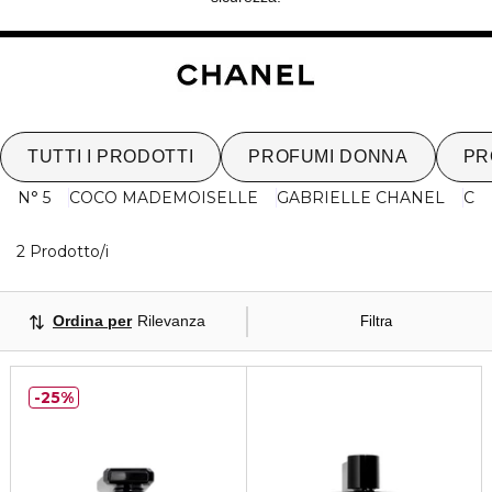
TUTTI I PRODOTTI
PROFUMI DONNA
PR
N° 5
COCO MADEMOISELLE
GABRIELLE CHANEL
CH
2 Prodotti visualizzati
2 Prodotto/i
Ordina per
Rilevanza
Filtra
25%