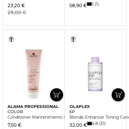
5
1
23,20 €
58,90 €
29,00 €
ALAMA PROFESSIONAL
OLAPLEX
COLOR
5P
Conditioner Mantenimento Colore per Capelli Colorati
Blonde Enhancer Toning Cond
4.8
31
7,50 €
32,00 €