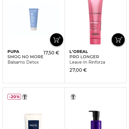
PUPA
L'OREAL
17,50 €
PROFESSIONNEL
SMOG NO MORE
PRO LONGER
Balsamo Detox
Leave-In Rinforza
27,00 €
20%