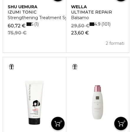
SHU UEMURA
WELLA
IZUMI TONIC
ULTIMATE REPAIR
Strengthening Treatment System
Balsamo
5
4.9
1
101
60,72 €
29,50 €
75,90 €
23,60 €
2 formati