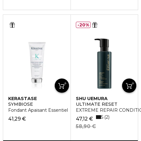
20%
KERASTASE
SHU UEMURA
SYMBIOSE
ULTIMATE RESET
Fondant Apaisant Essentiel
EXTREME REPAIR CONDIT
5
2
41,29 €
47,12 €
58,90 €