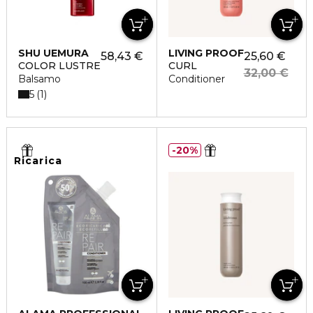
SHU UEMURA
LIVING PROOF
58,43 €
25,60 €
COLOR LUSTRE
CURL
32,00 €
Balsamo
Conditioner
5
1
20%
Ricarica