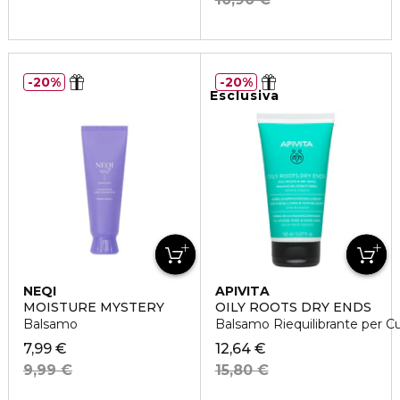
20%
20%
Esclusiva
NEQI
APIVITA
MOISTURE MYSTERY
OILY ROOTS DRY ENDS
Balsamo
Balsamo Riequilibrante per C
7,99 €
12,64 €
9,99 €
15,80 €