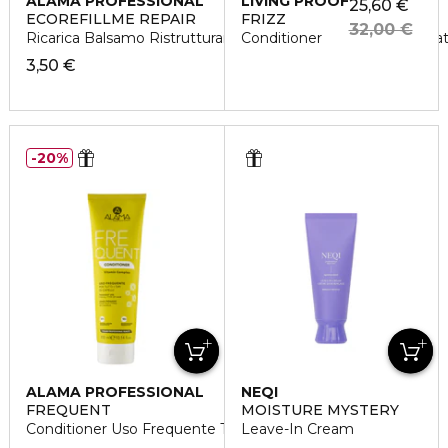
ALAMA PROFESSIONAL
LIVING PROOF
25,60 €
ECOREFILLME REPAIR
FRIZZ
32,00 €
Ricarica Balsamo Ristrutturante Capelli Danneggiati e Sfibrat
Conditioner
3,50 €
20%
ALAMA PROFESSIONAL
NEQI
FREQUENT
MOISTURE MYSTERY
Conditioner Uso Frequente Tutti i Capelli
Leave-In Cream