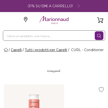
-31% SU 59€ A CARRELLO!
Capelli
Tutti i prodotti per Capelli
CURL - Conditioner