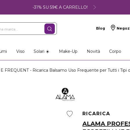
-31% SU 59€ A CARRELLO!
Blog
Negoz
umi
Viso
Solari ☀️
Make-Up
Novità
Corpo
REQUENT - Ricarica Balsamo Uso Frequente per Tutti i Tipi di
RICARICA
ALAMA PROFE