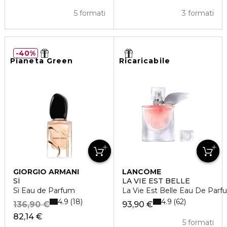
5 formati
3 formati
40%
Pianeta Green
Ricaricabile
GIORGIO ARMANI
LANCÔME
SÌ
LA VIE EST BELLE
Sì Eau de Parfum
La Vie Est Belle Eau De Parf
4.9
4.9
18
62
136,90 €
93,90 €
82,14 €
5 formati