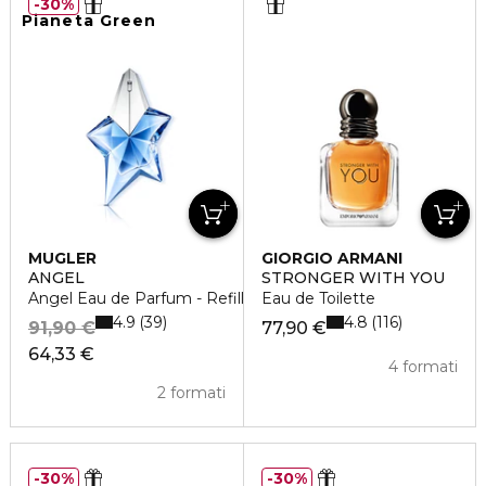
30%
Pianeta Green
MUGLER
GIORGIO ARMANI
ANGEL
STRONGER WITH YOU
Angel Eau de Parfum - Refill
Eau de Toilette
4.9
4.8
39
116
91,90 €
77,90 €
64,33 €
4 formati
2 formati
30%
30%