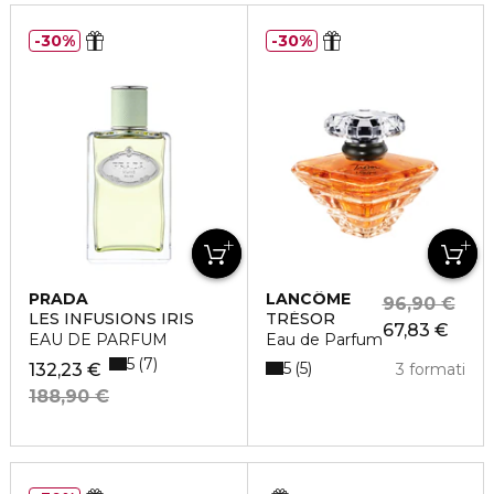
30%
30%
PRADA
LANCÔME
96,90 €
LES INFUSIONS IRIS
TRÉSOR
67,83 €
EAU DE PARFUM
Eau de Parfum
5
7
5
5
132,23 €
3 formati
188,90 €