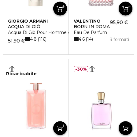
GIORGIO ARMANI
VALENTINO
95,90 €
ACQUA DI GIÒ
BORN IN ROMA
Acqua Di Giò Pour Homme deodorante stick
Eau De Parfum
4.8
4.6
116
14
3 formati
51,90 €
30%
Ricaricabile