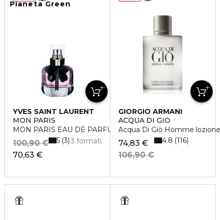
Pianeta Green
YVES SAINT LAURENT
GIORGIO ARMANI
MON PARIS
ACQUA DI GIÒ
MON PARIS EAU DE PARFUM
Acqua Di Giò Homme lozione
5
4.8
3
116
3 formati
100,90 €
74,83 €
70,63 €
106,90 €