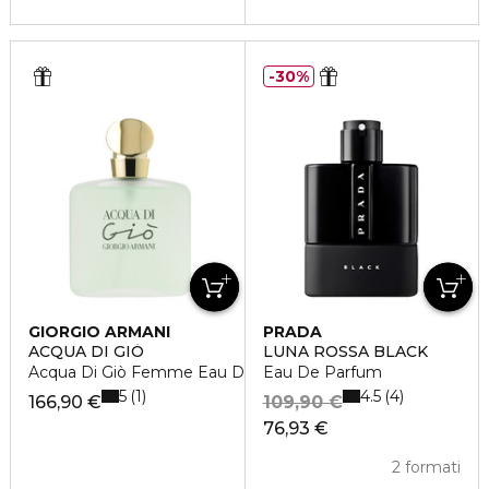
30%
GIORGIO ARMANI
PRADA
ACQUA DI GIÒ
LUNA ROSSA BLACK
Acqua Di Giò Femme Eau De Toilette Vaporisateur
Eau De Parfum
5
4.5
1
4
166,90 €
109,90 €
76,93 €
2 formati