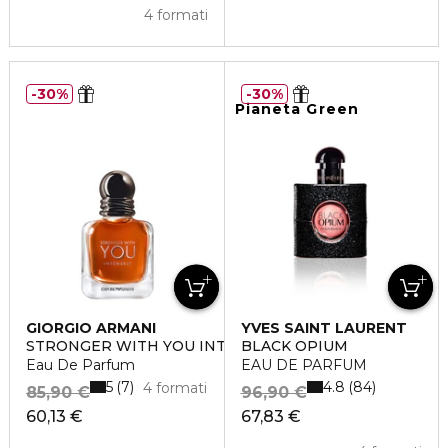
4 formati
30%
30%
Pianeta Green
GIORGIO ARMANI
YVES SAINT LAURENT
STRONGER WITH YOU INTENSELY
BLACK OPIUM
Eau De Parfum
EAU DE PARFUM
5
4.8
7
84
4 formati
85,90 €
96,90 €
60,13 €
67,83 €