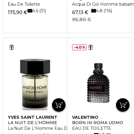
Eau De Toilette
Acqua Di Giò Homme balsam
4.6
4.8
31
116
175,90 €
67,13 €
95,90 €
40%
YVES SAINT LAURENT
VALENTINO
LA NUIT DE L'HOMME
BORN IN ROMA UOMO
La Nuit De L'Homme Eau De Toilette
EAU DE TOILETTE