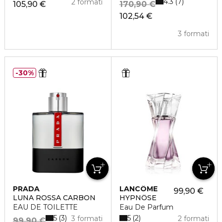
4.3
7
2 formati
105,90 €
170,90 €
102,54 €
3 formati
30%
PRADA
LANCÔME
99,90 €
LUNA ROSSA CARBON
HYPNÔSE
EAU DE TOILETTE
Eau De Parfum
5
5
3
2
3 formati
2 formati
99,90 €