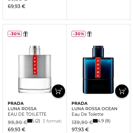
69,93 €
30%
30%
PRADA
PRADA
LUNA ROSSA
LUNA ROSSA OCEAN
EAU DE TOILETTE
Eau De Toilette
5
4.9
2
8
3 formati
99,90 €
139,90 €
69,93 €
97,93 €