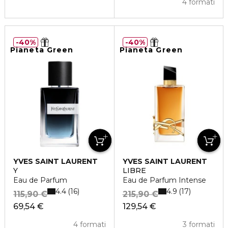
4 formati
40%
40%
Pianeta Green
Pianeta Green
YVES SAINT LAURENT
YVES SAINT LAURENT
Y
LIBRE
Eau de Parfum
Eau de Parfum Intense
4.4
4.9
16
17
115,90 €
215,90 €
69,54 €
129,54 €
4 formati
3 formati