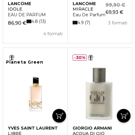
LANCÔME
LANCÔME
99,90 €
IDÔLE
MIRACLE
69,93 €
EAU DE PARFUM
Eau De Parfum
4.8
13
4.9
7
86,90 €
3 formati
4 formati
30%
Pianeta Green
YVES SAINT LAURENT
GIORGIO ARMANI
LIBRE
ACQUA DI GIÒ