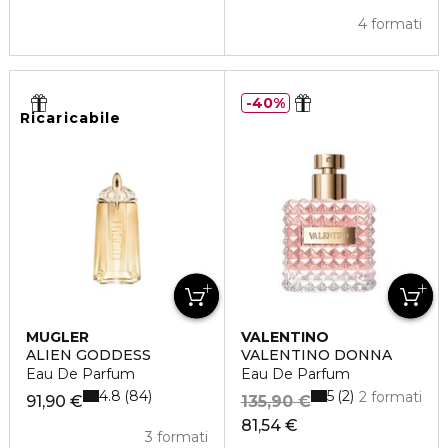
4 formati
40%
Ricaricabile
MUGLER
VALENTINO
ALIEN GODDESS
VALENTINO DONNA
Eau De Parfum
Eau De Parfum
4.8
5
84
2
2 formati
91,90 €
135,90 €
81,54 €
3 formati