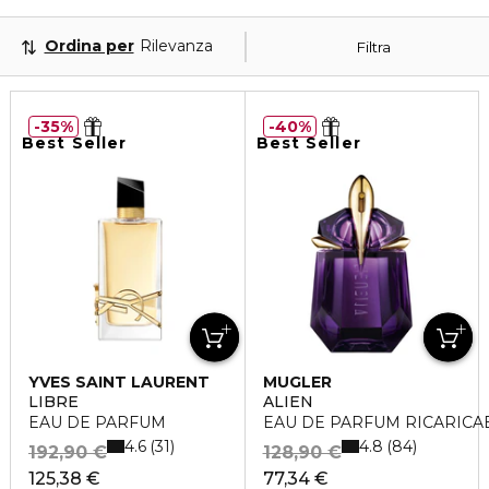
Ordina per
Rilevanza
Filtra
35%
40%
Best Seller
Best Seller
YVES SAINT LAURENT
MUGLER
LIBRE
ALIEN
EAU DE PARFUM
EAU DE PARFUM RICARICA
4.6
4.8
31
84
192,90 €
128,90 €
125,38 €
77,34 €