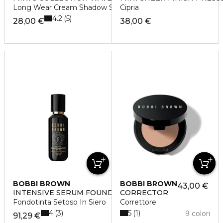
Long Wear Cream Shadow Stick
Cipria
4.2
5
28,00 €
38,00 €
BOBBI BROWN
BOBBI BROWN
43,00 €
INTENSIVE SERUM FOUNDATION
CORRECTOR
Fondotinta Setoso In Siero
Correttore
4
5
3
1
9 colori
91,29 €