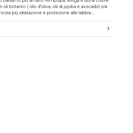
to balsamo più amato! Rimpolpa, leviga e dona colore
i oli botanici ( olio d'oliva, olii di jojoba e avocado) ora
cora più idratazione e protezione alle labbra.
on un colore luminoso donando un aspetto sano.