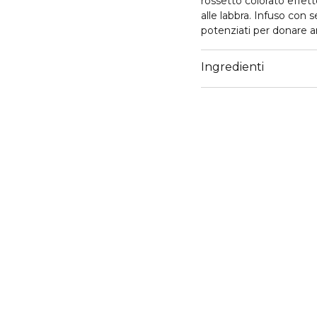
rossetto colorato effet
alle labbra. Infuso con se
potenziati per donare an
Rivitalizza le labbra c
Ingredienti