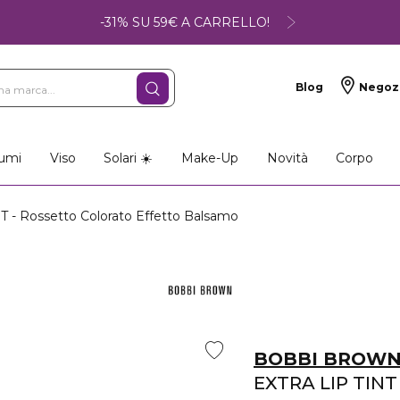
-31% SU 59€ A CARRELLO!
Blog
Negoz
umi
Viso
Solari ☀️
Make-Up
Novità
Corpo
 - Rossetto Colorato Effetto Balsamo
BOBBI BROW
EXTRA LIP TINT