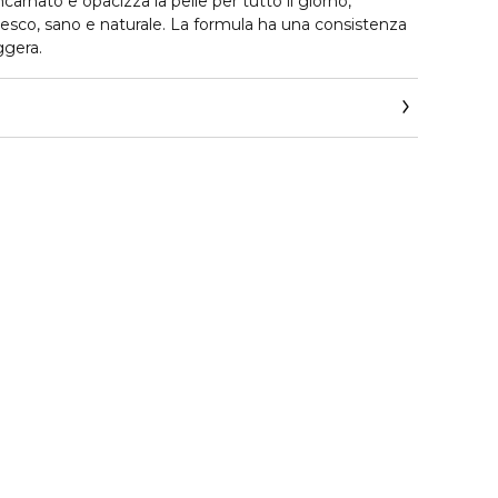
ncarnato e opacizza la pelle per tutto il giorno,
esco, sano e naturale. La formula ha una consistenza
eggera.