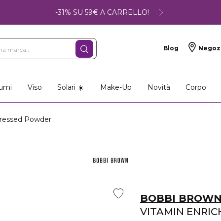
-31% SU 59€ A CARRELLO!
Blog
Negoz
umi
Viso
Solari ☀️
Make-Up
Novità
Corpo
ressed Powder
BOBBI BROW
VITAMIN ENRI