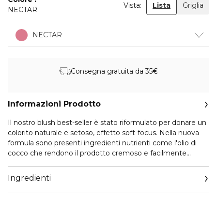
Vista:
Lista
Griglia
NECTAR
NECTAR
Consegna gratuita da 35€
Informazioni Prodotto
Il nostro blush best-seller è stato riformulato per donare un
colorito naturale e setoso, effetto soft-focus. Nella nuova
formula sono presenti ingredienti nutrienti come l'olio di
cocco che rendono il prodotto cremoso e facilmente
sfumabile. Le diverse shade proposte sono perfette per
adattarsi, in modo naturale, a tutti gli incarnati.
Ingredienti