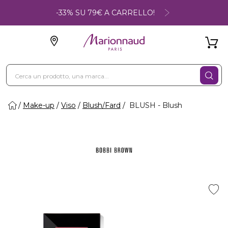
-33% SU 79€ A CARRELLO!
Make-up
Viso
Blush/Fard
BLUSH - Blush