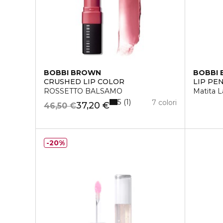
BOBBI BROWN
BOBBI
CRUSHED LIP COLOR
LIP PE
ROSSETTO BALSAMO
Matita L
5
1
7 colori
37,20 €
46,50 €
20%