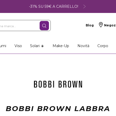
-31% SU 59€ A CARRELLO!
Blog
Negoz
umi
Viso
Solari ☀️
Make-Up
Novità
Corpo
BOBBI BROWN LABBRA