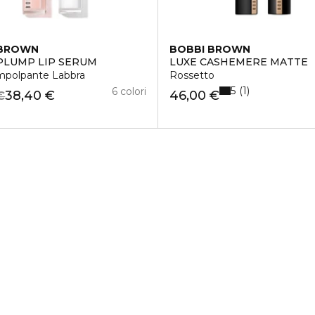
 BROWN
BOBBI BROWN
PLUMP LIP SERUM
LUXE CASHEMERE MATTE
impolpante Labbra
Rossetto
5
1
6 colori
38,40 €
46,00 €
€