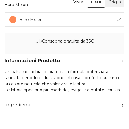
Vista:
Lista
Griglia
Bare Melon
Bare Melon
Consegna gratuita da 35€
Informazioni Prodotto
Un balsamo labbra colorato dalla formula potenziata,
studiata per offrire idratazione intensa, comfort duraturo e
un colore naturale che valorizza le labbra.
Le labbra appaiono piu morbide, levigate e nutrite, con una
riduzione visibile delle linee per un aspetto più uniforme. Il
colore è luminoso e naturale, facile da indossare ogni
Ingredienti
giorno. Profumazione agrumata delicata. Nuova punta
arrotondata per un'applicazione più morbida e uniforme.