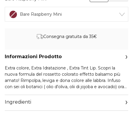
Bare Raspberry Mini
Consegna gratuita da 35€
Informazioni Prodotto
Extra colore, Extra Idratazione , Extra Tint Lip. Scopri la
nuova formula del rossetto colorato effetto balsamo più
amato! Rimpolpa, leviga e dona colore alle labbra. Infuso
con sei oli botanici ( olio d'oliva, olii di jojoba e avocado) ora
potenziati per donare ancora più idratazione e protezione
alle labbra. Rivitalizza le labbra con un colore luminoso
Ingredienti
donando un aspetto sano.