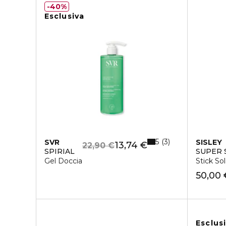
40%
Esclusiva
5
3
SVR
SISLEY
13,74 €
22,90 €
SPIRIAL
SUPER 
Gel Doccia
Stick So
50,00 
Esclus