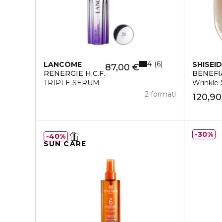
4
6
LANCÔME
SHISEI
87,00 €
RÉNERGIE H.C.F.
BENEFI
TRIPLE SERUM
Wrinkle
2 formati
120,90
30%
40%
SUN CARE