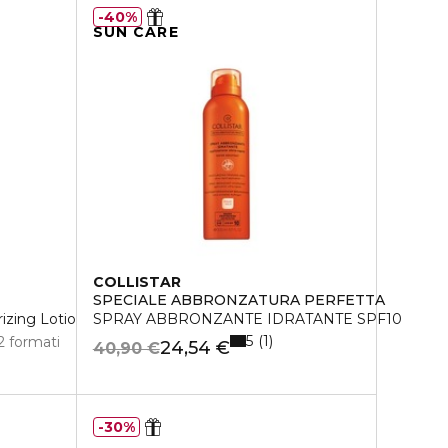
40%
SUN CARE
COLLISTAR
SPECIALE ABBRONZATURA PERFETTA
rizing Lotion +
SPRAY ABBRONZANTE IDRATANTE SPF10
5
1
2 formati
24,54 €
40,90 €
30%