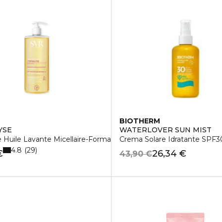
BIOTHERM
YSE
WATERLOVER SUN MIST
e Huile Lavante Micellaire-Formato Convenienza Da 1l
Crema Solare Idratante SPF3
4.8
29
€
26,34 €
43,90 €