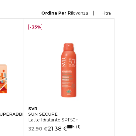
Ordina Per
Rilevanza
Filtra
35%
SVR
SUPERABBRONZANTE IDRATANTE SPF 6
SUN SECURE
Latte Idratante SPF50+
5
1
21,38 €
32,90 €