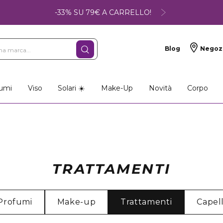
-33% SU 79€ A CARRELLO!
Blog
Negoz
umi
Viso
Solari ☀️
Make-Up
Novità
Corpo
TRATTAMENTI
Profumi
Make-up
Trattamenti
Capell