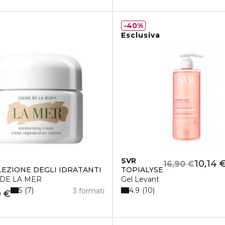
40%
Esclusiva
SVR
10,14 
16,90 €
LEZIONE DEGLI IDRATANTI
TOPIALYSE
DE LA MER
Gel Levant
5
4.9
7
10
3 formati
0 €