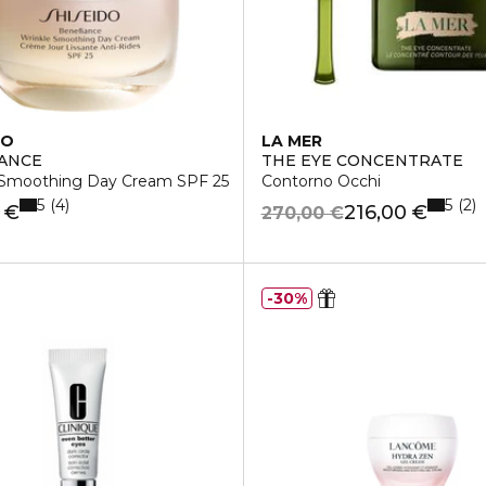
DO
LA MER
ANCE
THE EYE CONCENTRATE
 Smoothing Day Cream SPF 25
Contorno Occhi
5
5
4
2
 €
216,00 €
270,00 €
30%