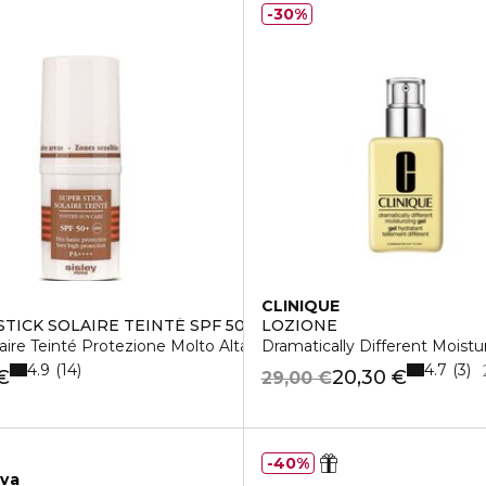
30%
CLINIQUE
STICK SOLAIRE TEINTÉ SPF 50+
LOZIONE
laire Teinté Protezione Molto Alta
Dramatically Different Moistu
4.9
4.7
14
3
€
20,30 €
29,00 €
40%
iva