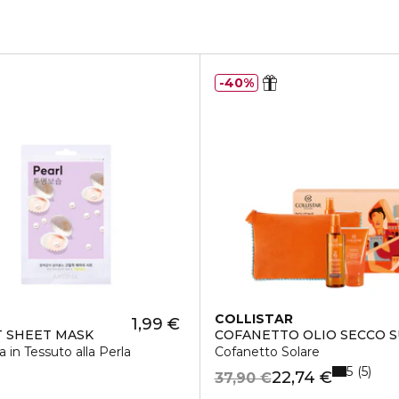
40%
COLLISTAR
1,99 €
ATANTE SPF 20
IT SHEET MASK
COFANETTO OLIO SECCO 
 in Tessuto alla Perla
Cofanetto Solare
5
5
22,74 €
37,90 €