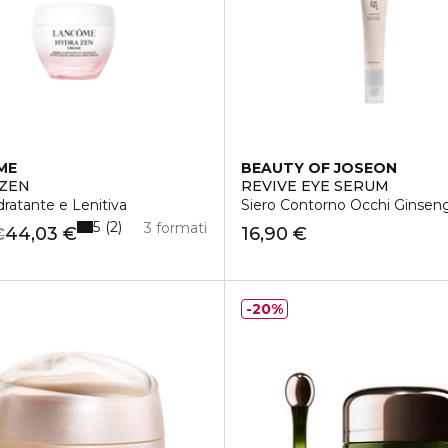
ME
BEAUTY OF JOSEON
 ZEN
REVIVE EYE SERUM
ratante e Lenitiva
Siero Contorno Occhi Ginseng
5
2
3 formati
44,03 €
16,90 €
€
20%