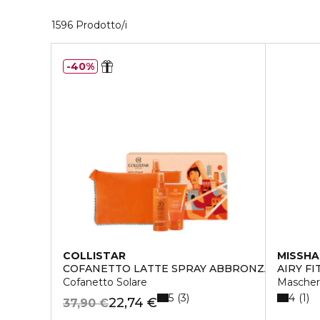
40 Prodotti visualizzati
1596 Prodotto/i
40%
COLLISTAR
MISSHA
COFANETTO LATTE SPRAY ABBRONZANTE IDR
AIRY F
Cofanetto Solare
Maschera
5
4
3
1
22,74 €
37,90 €