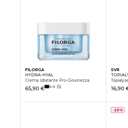
FILORGA
SVR
HYDRA-HYAL
TOPIAL
Crema Idratante Pro-Giovinezza
Topialys
4.4
5
65,90 €
16,90 
20%