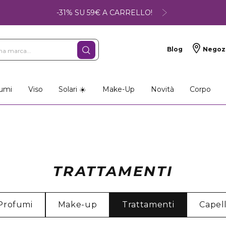
-31% SU 59€ A CARRELLO!
Blog
Negoz
umi
Viso
Solari ☀️
Make-Up
Novità
Corpo
TRATTAMENTI
Profumi
Make-up
Trattamenti
Capell