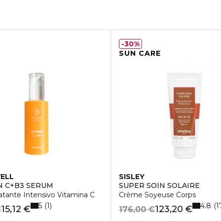
30%
SUN CARE
ELL
SISLEY
N C+B3 SERUM
SUPER SOIN SOLAIRE
ratante Intensivo Vitamina C
Crème Soyeuse Corps
5
4.8
1
1
15,12 €
123,20 €
€
176,00 €