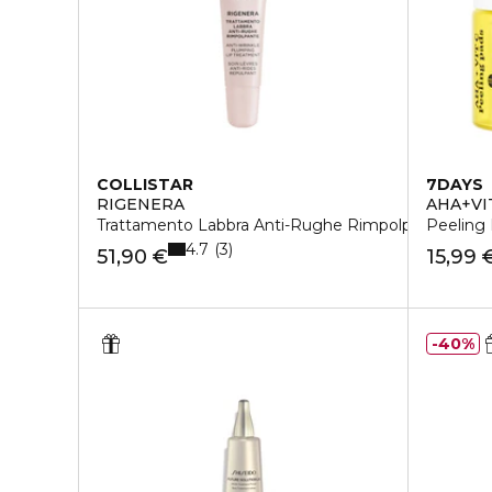
COLLISTAR
7DAYS
RIGENERA
AHA+VI
Trattamento Labbra Anti-Rughe Rimpolpante
Peeling 
4.7
3
51,90 €
15,99 
40%