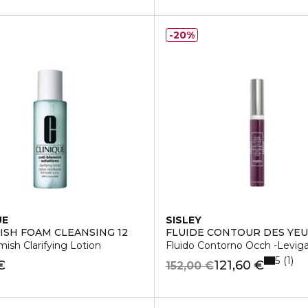
20%
UE
SISLEY
ISH FOAM CLEANSING 12
FLUIDE CONTOUR DES YEU
mish Clarifying Lotion
Fluido Contorno Occh -Leviga, 
5
1
€
121,60 €
152,00 €