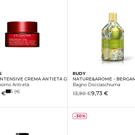
S
RUDY
INTENSIVE CREMA ANTIETÀ GIORNO TUTTI I TIPI DI PELLE
NATURE&AROME - BERGA
azione emolliente anti-inquinamento
iorno Anti-età
Bagno Docciaschiuma
5
4
 €
9,73 €
13,90 €
30%