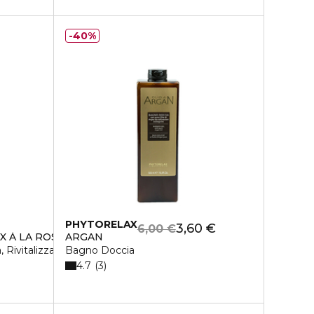
40%
PHYTORELAX
3,60 €
6,00 €
X À LA ROSE NOIRE
ARGAN
Rivitalizza, Illumina
Bagno Doccia
4.7
3