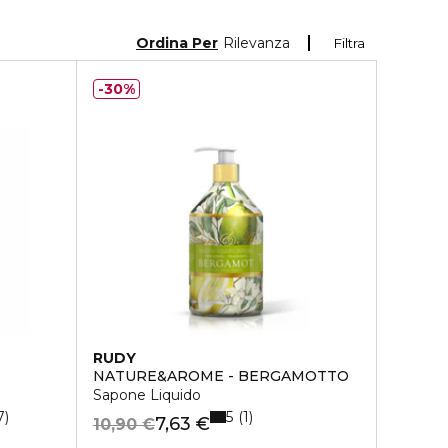
Ordina Per
Rilevanza
Filtra
30%
RUDY
NATURE&AROME - BERGAMOTTO
Sapone Liquido
5
7
1
7,63 €
10,90 €