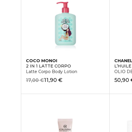
COCO MONOI
CHANE
2 IN 1 LATTE CORPO
L’HUILE
Latte Corpo Body Lotion
OLIO D
11,90 €
50,90 
17,00 €