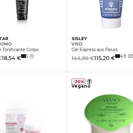
TAR
SISLEY
UOMO
VISO
e Tonificante Corpo
Gel Express aux Fleurs
5
4.9
1
3
18,54 €
115,20 €
€
144,00 €
30%
Vegano