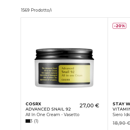
40 Prodotti visualizzati
1569 Prodotto/i
20%
COSRX
STAY W
27,00 €
ADVANCED SNAIL 92
VITAMI
All In One Cream - Vasetto
Siero Id
3
1
18,90 