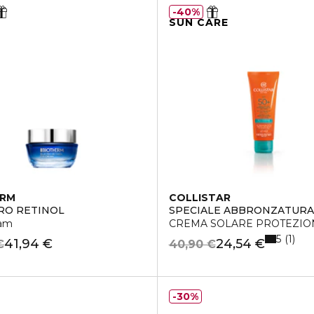
40%
SUN CARE
ERM
COLLISTAR
RO RETINOL
SPECIALE ABBRONZATURA
eam
CREMA SOLARE PROTEZION
5
1
41,94 €
24,54 €
€
40,90 €
30%