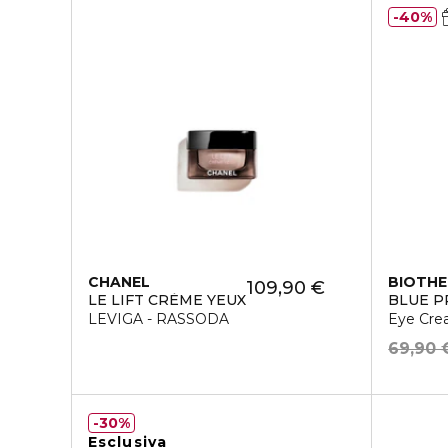
40%
CHANEL
BIOTH
109,90 €
LE LIFT CRÈME YEUX
BLUE P
LEVIGA - RASSODA
Eye Cr
69,90 
30%
Esclusiva