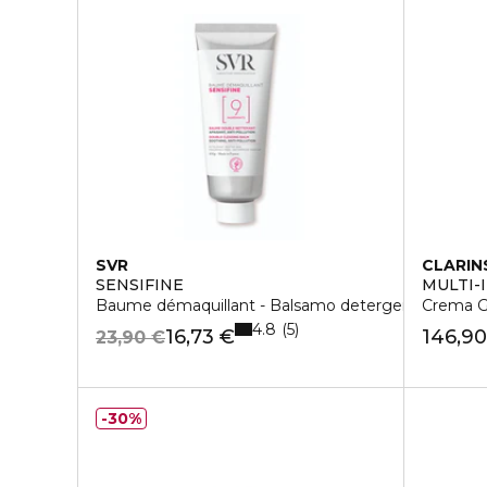
SVR
CLARIN
SENSIFINE
MULTI-
Baume démaquillant - Balsamo detergente doppia 
Crema G
4.8
5
16,73 €
146,90
23,90 €
30%