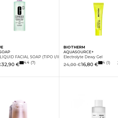
UE
BIOTHERM
 SOAP
AQUASOURCE+
IQUID FACIAL SOAP (TIPO I/II ) 40
Electrolyte Dewy Gel
4.4
4
7
1
32,90 €
16,80 €
€
24,00 €