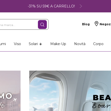
-31% SU 59€ A CARRELLO!
Blog
Negoz
umi
Viso
Solari ☀️
Make-Up
Novità
Corpo