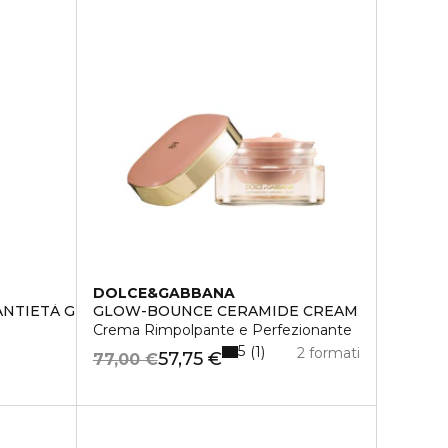
DOLCE&GABBANA
NTIETÀ GIORNO TUTTI I TIPI DI PELLE
GLOW-BOUNCE CERAMIDE CREAM
Crema Rimpolpante e Perfezionante
5
1
2 formati
57,75 €
77,00 €