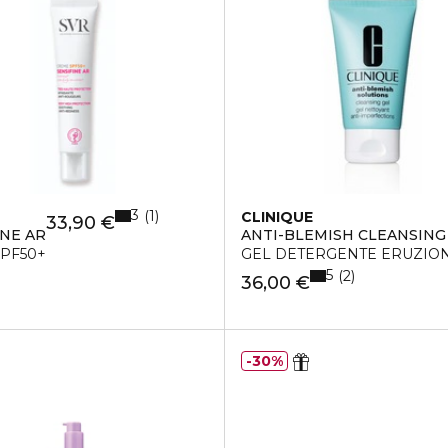
3
1
CLINIQUE
33,90 €
INE AR
ANTI-BLEMISH CLEANSING
SPF50+
GEL DETERGENTE ERUZION
5
2
36,00 €
30%