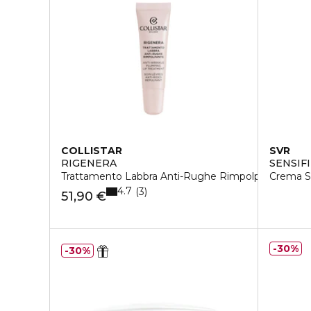
COLLISTAR
SVR
RIGENERA
SENSIF
Trattamento Labbra Anti-Rughe Rimpolpante
Crema 
4.7
3
51,90 €
30%
30%