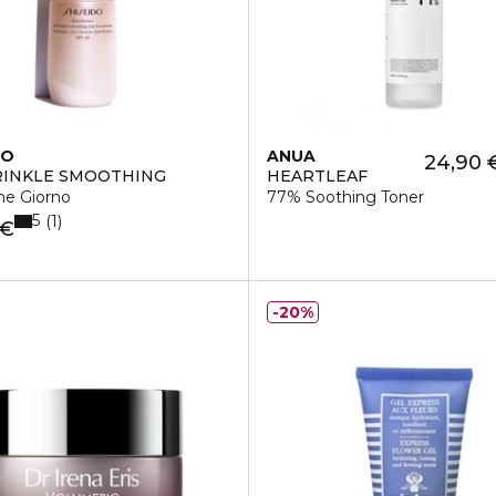
DO
ANUA
24,90 
RINKLE SMOOTHING
HEARTLEAF
ne Giorno
77% Soothing Toner
5
1
 €
20%