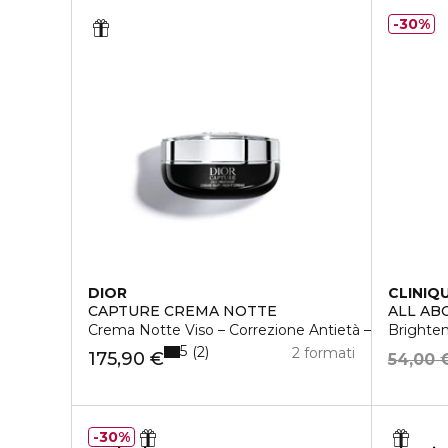
30%
DIOR
CLINIQ
CAPTURE CREMA NOTTE
ALL AB
Crema Notte Viso – Correzione Antietà – Rughe e
Brighten
5
2
2 formati
175,90 €
54,00 
30%