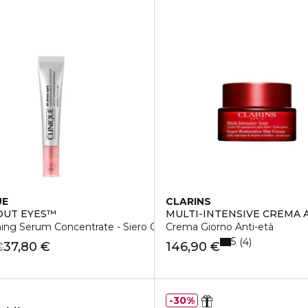
UE
CLARINS
OUT EYES™
MULTI-INTENSIVE CREMA A
 Compattezza
ing Serum Concentrate - Siero Contorno Occhi
Crema Giorno Anti-età
5
4
37,80 €
146,90 €
€
30%