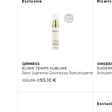
Esclusiva
Ricaric
QIRINESS
SHISEI
ÈLIXIR TEMPS SUBLIME
EUDER
Siero Suprema Giovinezza Ristrutturante
Activati
93,10 €
133,00 €
Esclus