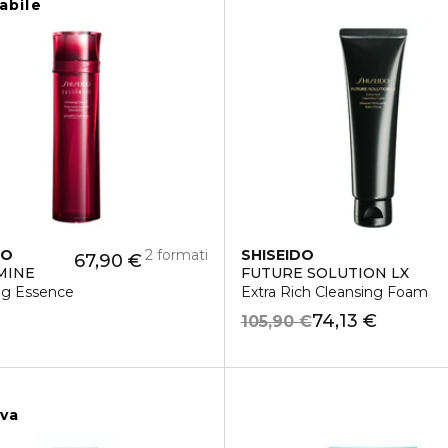
abile
DO
2 formati
SHISEIDO
67,90 €
MINE
FUTURE SOLUTION LX
ng Essence
Extra Rich Cleansing Foam
74,13 €
105,90 €
iva