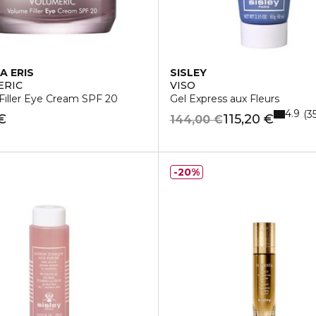
A ERIS
SISLEY
ERIC
VISO
Filler Eye Cream SPF 20
Gel Express aux Fleurs
4.9
3
€
115,20 €
144,00 €
20%