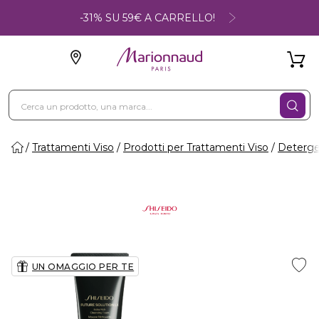
-31% SU 59€ A CARRELLO!
Trattamenti Viso
Prodotti per Trattamenti Viso
Deterge
UN OMAGGIO PER TE