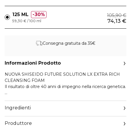
125 ML
30%
105,90 €
74,13 €
59,30 € / 100 ml
Consegna gratuita da 35€
Informazioni Prodotto
NUOVA SHISEIDO FUTURE SOLUTION LX EXTRA RICH
CLEANSING FOAM
Il risultato di oltre 40 anni di impegno nella ricerca genetica.
RISCRIVI IL FUTURO DELLA TUA PELLE
RIVELA UNA PELLE RADIOSA E RESILIENTE
Ingredienti
A COSA SERVE
Produttore
Prova l’efficacia di questo detergente all’avanguardia che
purifica e deterge la pelle in profondità preservandone al